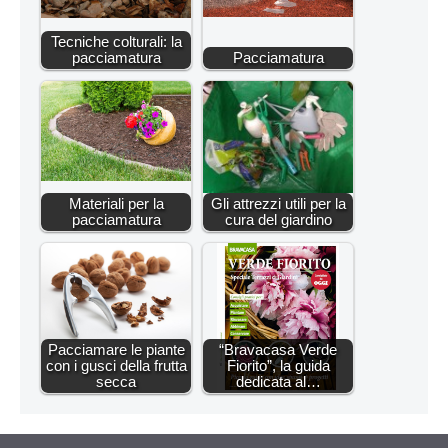
Tecniche colturali: la
pacciamatura
Pacciamatura
Materiali per la
Gli attrezzi utili per la
pacciamatura
cura del giardino
Pacciamare le piante
“Bravacasa Verde
con i gusci della frutta
Fiorito”, la guida
secca
dedicata al…