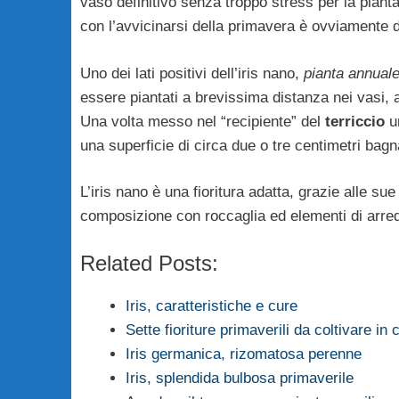
vaso definitivo senza troppo stress per la piant
con l’avvicinarsi della primavera è ovviamente d
Uno dei lati positivi dell’iris nano,
pianta annual
essere piantati a brevissima distanza nei vasi, a
Una volta messo nel “recipiente” del
terriccio
un
una superficie di circa due o tre centimetri bag
L’iris nano è una fioritura adatta, grazie alle s
composizione con roccaglia ed elementi di arred
Related Posts:
Iris, caratteristiche e cure
Sette fioriture primaverili da coltivare in 
Iris germanica, rizomatosa perenne
Iris, splendida bulbosa primaverile