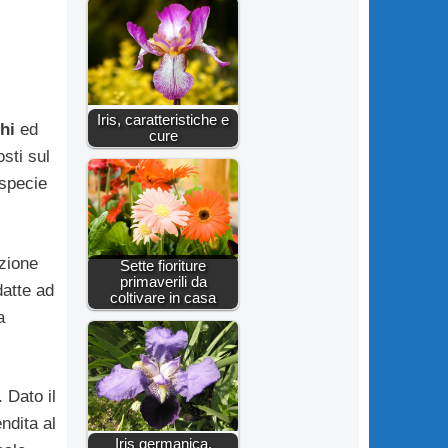
Iris, caratteristiche e
chi
ed
cure
sti sul
 specie
azione
Sette fioriture
primaverili da
datte ad
coltivare in casa
a
 Dato il
ndita al
Iris germanica,