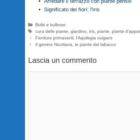
Arredare il terrazzo con piante pensili
Significato dei fiori: l'iris
Categorie
Bulbi e bulbose
Tag
cura delle piante
,
giardino
,
iris
,
piante
,
piante d'appa
Fioriture primaverili, l’Aquilegia vulgaris
Il genere Nicotiana, le piante del tabacco
Lascia un commento
Commento