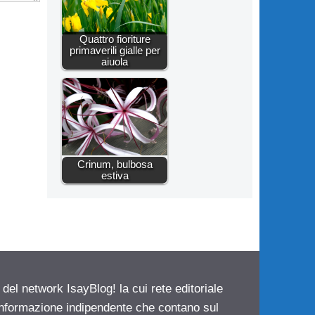
Quattro fioriture
primaverili gialle per
aiuola
Crinum, bulbosa
estiva
 del network IsayBlog! la cui rete editoriale
 informazione indipendente che contano sul