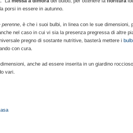
a. La
messa a dimora
del bulbo, per ottenere la
fioritura
id
a porsi in essere in autunno.
e perenne
, è che i suoi bulbi, in linea con le sue dimensioni,
nche nel caso in cui vi sia la presenza pregressa di altre pi
iversale pregno di sostante nutritive, basterà mettere i
bulb
nando con cura.
ue dimensioni, anche ad essere inserita in un giardino roccioso
o vari.
casa