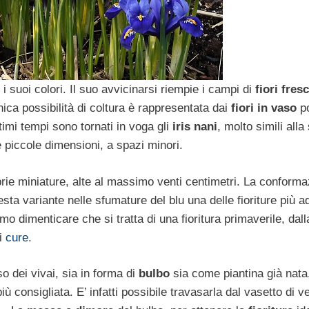
i suoi colori. Il suo avvicinarsi riempie i campi di
fiori fres
nica possibilità di coltura è rappresentata dai
fiori in vaso
po
timi tempi sono tornati in voga gli
iris nani
, molto simili alla
e piccole dimensioni, a spazi minori.
prie miniature, alte al massimo venti centimetri. La conform
esta variante nelle sfumature del blu una delle fioriture più a
o dimenticare che si tratta di una fioritura primaverile, dall
ri
cure
.
sso dei vivai, sia in forma di
bulbo
sia come piantina già nata.
ù consigliata. E’ infatti possibile travasarla dal vasetto di ve