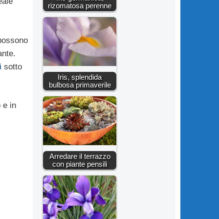
eale
rizomatosa perenne
 possono
ante.
i
sotto
Iris, splendida
bulbosa primaverile
 e in
Arredare il terrazzo
con piante pensili