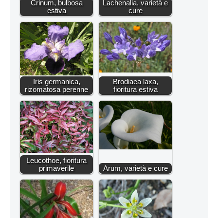
Crinum, bulbosa
Lachenalia, varietà e
estiva
cure
Iris germanica,
Brodiaea laxa,
rizomatosa perenne
fioritura estiva
Leucothoe, fioritura
primaverile
Arum, varietà e cure