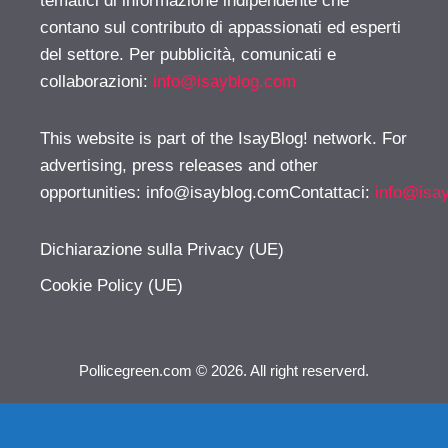
tematici di informazione indipendente che
contano sul contributo di appassionati ed esperti
del settore. Per pubblicità, comunicati e
collaborazioni:
info@isayblog.com
This website is part of the IsayBlog! network. For
advertising, press releases and other
opportunities:
info@isayblog.comContattaci
:
info@isa
Dichiarazione sulla Privacy (UE)
Cookie Policy (UE)
Pollicegreen.com © 2026. All right reserverd.