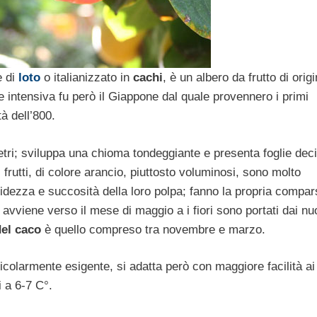
e di
loto
o italianizzato in
cachi
, è un albero da frutto di origi
e intensiva fu però il Giappone dal quale provennero i primi
à dell’800.
etri; sviluppa una chioma tondeggiante e presenta foglie dec
 frutti, di colore arancio, piuttosto voluminosi, sono molto
bidezza e succosità della loro polpa; fanno la propria compar
avviene verso il mese di maggio a i fiori sono portati dai nu
el caco
è quello compreso tra novembre e marzo.
icolarmente esigente, si adatta però con maggiore facilità ai
 a 6-7 C°.