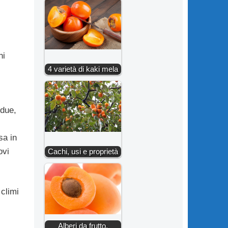
ni
4 varietà di kaki mela
idue,
sa in
ovi
Cachi, usi e proprietà
 climi
Alberi da frutto,