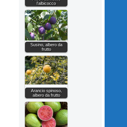
l'albicocco
Susino, albero da
frutto
Arancio spinoso,
albero da frutto