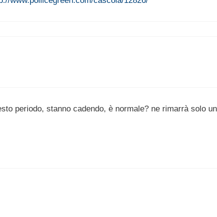
tp://www.pollicegreen.com/cascola/12826/
 questo periodo, stanno cadendo, è normale? ne rimarrà solo un