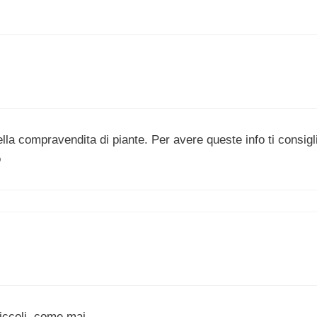
a compravendita di piante. Per avere queste info ti consigl
o
piccoli, come mai