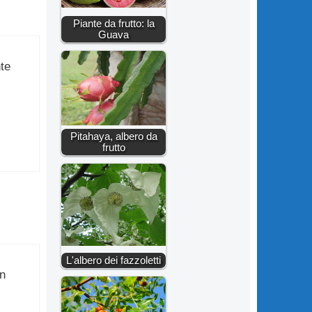
Piante da frutto: la
Guava
te
Pitahaya, albero da
frutto
L'albero dei fazzoletti
on