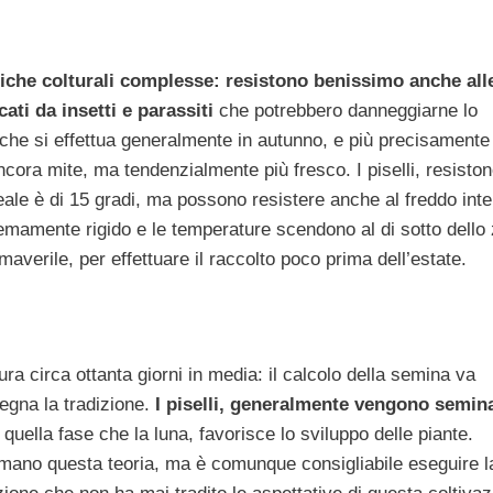
niche colturali complesse: resistono benissimo anche all
ti da insetti e parassiti
che potrebbero danneggiarne lo
 che si effettua generalmente in autunno, e più precisamente
cora mite, ma tendenzialmente più fresco. I piselli, resisto
deale è di 15 gradi, ma possono resistere anche al freddo int
remamente rigido e le temperature scendono al di sotto dello 
maverile, per effettuare il raccolto poco prima dell’estate.
 circa ottanta giorni in media: il calcolo della semina va
segna la tradizione.
I piselli, generalmente vengono semina
 quella fase che la luna, favorisce lo sviluppo delle piante.
rmano questa teoria, ma è comunque consigliabile eseguire l