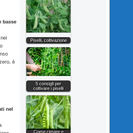
e basse
 nei
Piselli, coltivazione
no
enso
zero, è
5 consigli per
coltivare i piselli
ti nel
a
Come cimare e