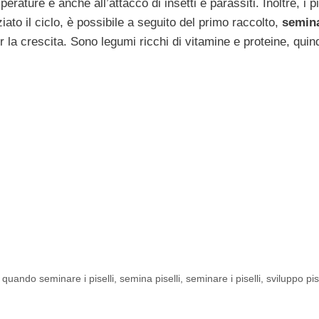
ature e anche all’attacco di insetti e parassiti. Inoltre, i pi
iziato il ciclo, è possibile a seguito del primo raccolto,
semin
r la crescita. Sono legumi ricchi di vitamine e proteine, quin
,
quando seminare i piselli
,
semina piselli
,
seminare i piselli
,
sviluppo pise