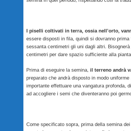
semina in quel periodo, rispettando cosi la tradi
I piselli coltivati in terra, ossia nell’orto, v
essere disposti in fila, quindi si dovranno prim
sessanta centimetri gli uni dagli altri. Bisognerà
centimetri per dare spazio sufficiente alla piant
Prima di eseguire la semina,
il terreno andrà 
preparato che andrà disposto in modo uniforme su t
importante effettuare una vangatura profonda, di 
ad accogliere i semi che diventeranno poi germo
Come specificato sopra, prima della semina dei 