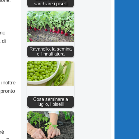
ione.
sarchiare i piselli
no
 di
Ravanello, la semina
e l'innaffiatura
inoltre
 pronto
Cosa seminare a
luglio, i piselli
hé