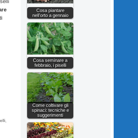
selli
are
Cosa piantare
nell'orto a gennaio
di
Cosa seminare a
febbraio, i piselli
Come coltivare gli
spinaci: tecniche e
suggerimenti
lli
,