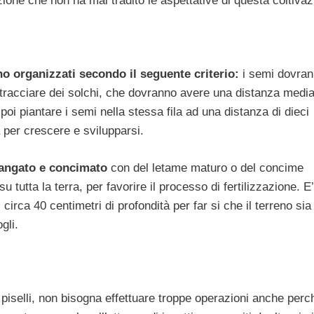
zione che non ha mai tradito le aspettative di questa coltivaz
anno organizzati secondo il seguente criterio:
i semi dovran
a tracciare dei solchi, che dovranno avere una distanza media
 poi piantare i semi nella stessa fila ad una distanza di dieci
a per crescere e svilupparsi.
vangato e concimato
con del letame maturo o del concime
utta la terra, per favorire il processo di fertilizzazione. E’ 
circa 40 centimetri di profondità per far si che il terreno sia
gli.
piselli, non bisogna effettuare troppe operazioni anche perc