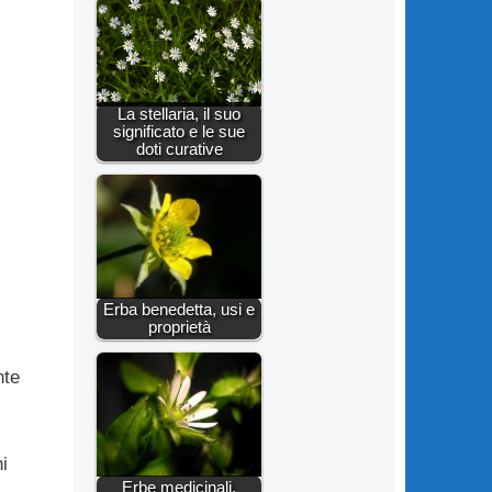
La stellaria, il suo
significato e le sue
doti curative
Erba benedetta, usi e
proprietà
nte
i
Erbe medicinali,