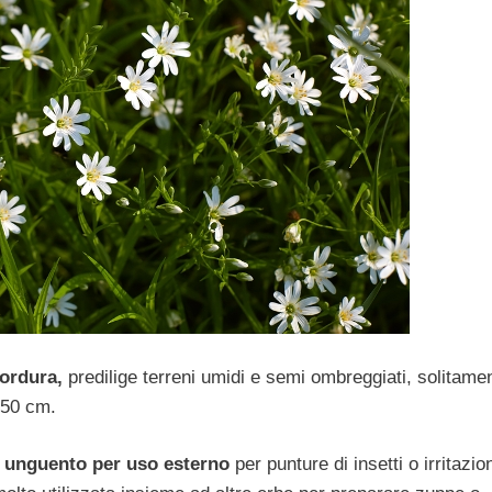
bordura,
predilige terreni umidi e semi ombreggiati, solitame
 50 cm.
i
unguento per uso esterno
per punture di insetti o irritazion