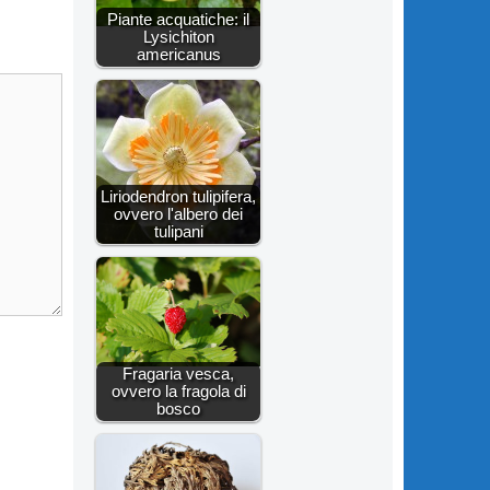
Piante acquatiche: il
Lysichiton
americanus
Liriodendron tulipifera,
ovvero l'albero dei
tulipani
Fragaria vesca,
ovvero la fragola di
bosco