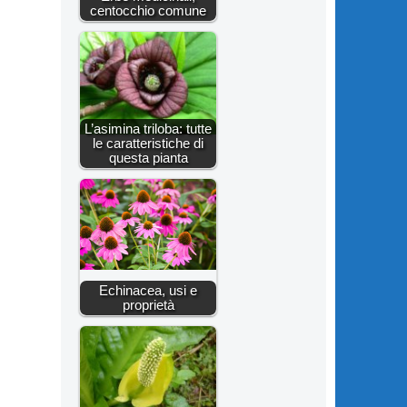
centocchio comune
L’asimina triloba: tutte
le caratteristiche di
questa pianta
Echinacea, usi e
proprietà