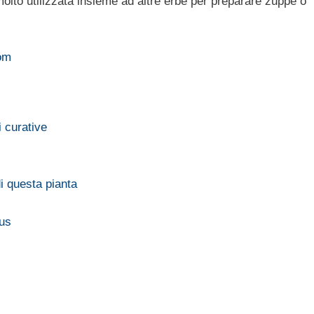
molto utilizzata insieme ad altre erbe per preparare zuppe o
om
i curative
di questa pianta
nus