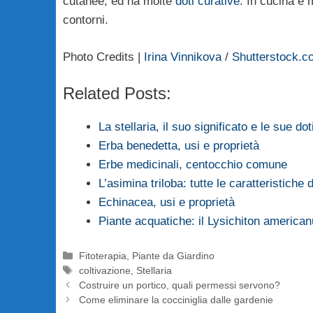
cutanee, ed ha molte
doti curative
. In cucina è 
contorni.
Photo Credits |
Irina Vinnikova
/
Shutterstock.c
Related Posts:
La stellaria, il suo significato e le sue dot
Erba benedetta, usi e proprietà
Erbe medicinali, centocchio comune
L’asimina triloba: tutte le caratteristiche 
Echinacea, usi e proprietà
Piante acquatiche: il Lysichiton america
Categorie
Fitoterapia
,
Piante da Giardino
Tag
coltivazione
,
Stellaria
Costruire un portico, quali permessi servono?
Come eliminare la cocciniglia dalle gardenie