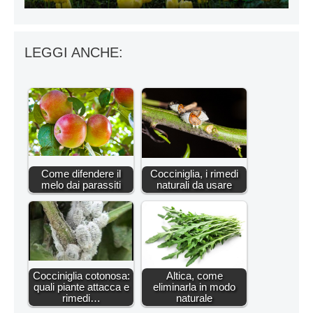
LEGGI ANCHE:
Come difendere il
Cocciniglia, i rimedi
melo dai parassiti
naturali da usare
Cocciniglia cotonosa:
Altica, come
quali piante attacca e
eliminarla in modo
rimedi…
naturale