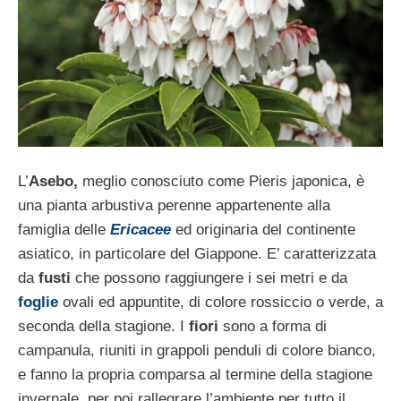
L’
Asebo,
meglio conosciuto come Pieris japonica, è
una pianta arbustiva perenne appartenente alla
famiglia delle
Ericacee
ed originaria del continente
asiatico, in particolare del Giappone. E’ caratterizzata
da
fusti
che possono raggiungere i sei metri e da
foglie
ovali ed appuntite, di colore rossiccio o verde, a
seconda della stagione. I
fiori
sono a forma di
campanula, riuniti in grappoli penduli di colore bianco,
e fanno la propria comparsa al termine della stagione
invernale, per poi rallegrare l’ambiente per tutto il