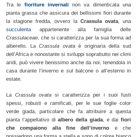
Tra le
fioriture invernali
non va dimenticata una
pianta grassa che assicura dei bellissimi fiori durante
la stagione fredda, ovvero la
Crassula ovata
, una
succulenta
appartenente alla famiglia delle
Crassulaceae
, che si caratterizza per la sua forma ad
alberello. La
Crassula ovata
è originaria della sud
dell’Africa e nonostante si sviluppi soprattutto nei climi
aridi, può vivere benissimo anche da noi, tenendola in
casa durante l’inverno e sul balcone o all’esterno in
estate.
La
Crassula ovata
si caratterizza per i suoi fusti
spessi, robusti e ramificati, per le sue foglie color
verde giada, particolare che fa attribuire a questa
pianta l’appellativo di
albero della giada
, e dai
fiori
che compaiono alla fine dell’inverno
e che
possiedono una forma a stella e sono di colore bianco