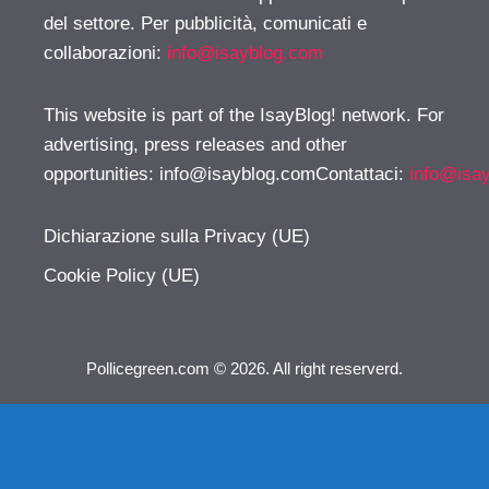
del settore. Per pubblicità, comunicati e
collaborazioni:
info@isayblog.com
This website is part of the IsayBlog! network. For
advertising, press releases and other
opportunities:
info@isayblog.comContattaci
:
info@isa
Dichiarazione sulla Privacy (UE)
Cookie Policy (UE)
Pollicegreen.com © 2026. All right reserverd.