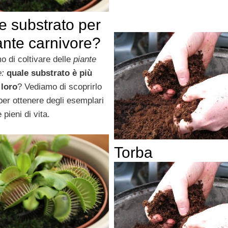
e substrato per
ante carnivore?
o di coltivare delle
piante
e:
quale substrato è più
 loro
? Vediamo di scoprirlo
per ottenere degli esemplari
 pieni di vita.
Torba