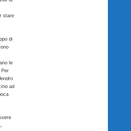
r stare
ppo di
 sono
ano le
 Per
dendro
cino ad
poca
ssere
,