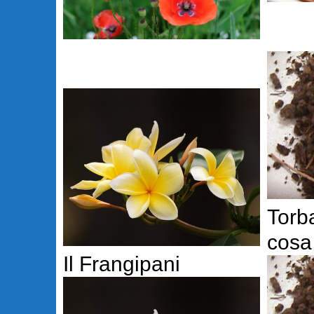
Torb
cosa
Il Frangipani