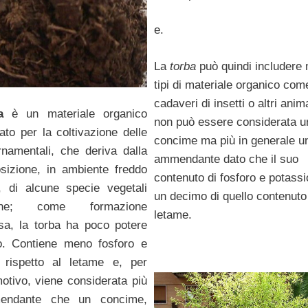
e.
La
torba
può quindi includere 
tipi di materiale organico com
cadaveri di insetti o altri anima
a
è un materiale organico
non può essere considerata u
ato per la coltivazione delle
concime ma più in generale u
rnamentali, che deriva dalla
ammendante dato che il suo
izione, in ambiente freddo
contenuto di fosforo e potassi
 di alcune specie vegetali
un decimo di quello contenuto
iche; come formazione
letame.
sa, la torba ha poco potere
ro. Contiene meno fosforo e
 rispetto al letame e, per
otivo, viene considerata più
endante che un concime,