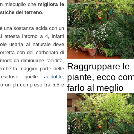
un miscuglio che
migliora le
istiche del terreno
.
è una sostanza acida con un
 attesta intorno a 4, infatti
ole usarla al naturale deve
orretta con del carbonato di
 modo da diminuirne l’acidità,
Raggruppare le
rché la maggior parte delle
piante, ecco co
, escluse quelle
acidofile
,
no un ph compreso tra 5,5 e
farlo al meglio