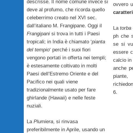
descrisse. Il nome comune invece si
ovvero 
deve al profumo, che ricorda quello
caratter
celeberrimo creato nel XVI sec.
dall’italiano M. Frangipane. Oggi il
La
torba
Frangipani
si trova in tutti i Paesi
ph che si
tropicali; in India è chiamato ‘
pianta
se si vu
del tempio
‘ perché i suoi fiori
essere c
vengono portati in offerta nei templi;
calcio in
è estesamente coltivato in molti
anche pe
Paesi dell’Estremo Oriente e del
piante
Pacifico nei quali viene
richiedo
tradizionalmente usato per fare
6.
ghirlande (Hawaii) e nelle feste
nuziali.
La
Plumiera
, si rinvasa
preferibilmente in Aprile, usando un