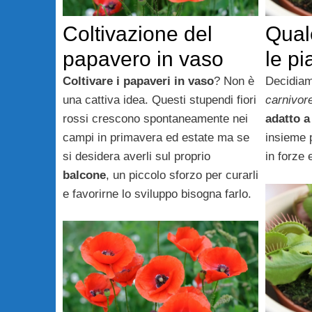
Coltivazione del
Qual
papavero in vaso
le pi
Coltivare i papaveri in vaso
? Non è
Decidiam
una cattiva idea. Questi stupendi fiori
carnivor
rossi crescono spontaneamente nei
adatto a
campi in primavera ed estate ma se
insieme 
si desidera averli sul proprio
in forze e
balcone
, un piccolo sforzo per curarli
e favorirne lo sviluppo bisogna farlo.