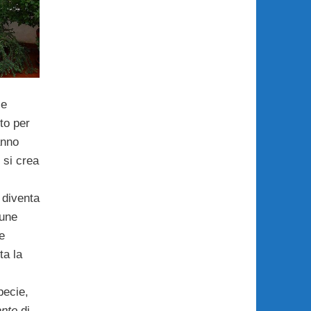
le
to per
nno
 si crea
e diventa
cune
e
ta la
pecie,
ante
di