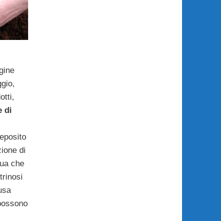
gine
ggio,
otti,
e di
deposito
zione di
qua che
trinosi
usa
 possono