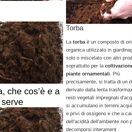
Torba
La
torba
è un composto di ori
organica utilizzato in giardina
solo o miscelato con altri prod
soprattutto per la
coltivazion
piante ornamentali
. Più
precisamente, si tratta di un 
a, che cos’è e a
derivato dalla lenta trasforma
resti vegetali impregnati d'ac
 serve
si accumulano in terreni acqui
e privi di ossigeno e che a ca
dell'acidità dell'ambiente non
decomporsi interament