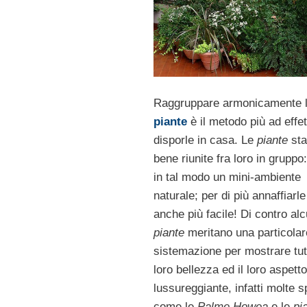
Raggruppare armonicamente 
piante
è il metodo più ad effet
disporle in casa. Le
piante
sta
bene riunite fra loro in gruppo:
in tal modo un mini-ambiente
naturale; per di più annaffiarl
anche più facile! Di contro al
piante
meritano una particolar
sistemazione per mostrare tut
loro bellezza ed il loro aspetto
lussureggiante, infatti molte s
come le
Palme Howea
e le
pi