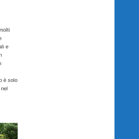
molti
e
li e
n
n
o è solo
 nel