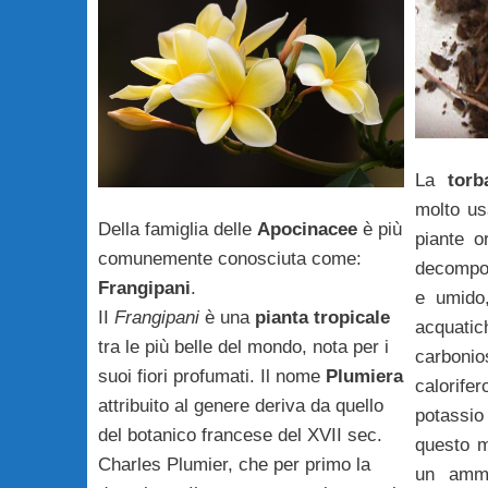
La
torb
molto us
Della famiglia delle
Apocinacee
è più
piante o
comunemente conosciuta come:
decompos
Frangipani
.
e umido,
II
Frangipani
è una
pianta tropicale
acquat
tra le più belle del mondo, nota per i
carbonio
suoi fiori profumati. Il nome
Plumiera
calorife
attribuito al genere deriva da quello
potassio
del botanico francese del XVII sec.
questo m
Charles Plumier, che per primo la
un amm