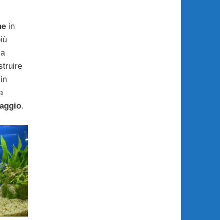
he
in
iù
sa
truire
in
a
naggio
.