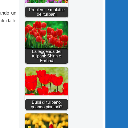
Problemi e malattie
sando un
dei tulipani
ti dalle
La leggenda dei
tulipani: Shirin e
Farhad
Bulbi di tulipano,
quando piantarli?