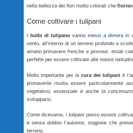
nella bellezza dei fiori molto colorati che
fioris
Come coltivare i tulipani
I
bulbi di tulipano
vanno
messi a dimora
in v
vento, all’interno di un terreno profondo e sciol
amano primavere fresche e piovose, estati calde
perfette per essere coltivate alle nostre latitudin
Molto importante per la
cura dei tulipani
è l’a
primaverile risulta essere particolarmente asc
vegetativo; essenziale è anche la concimazio
svilupparsi.
Come dicevamo, i
tulipani
posso essere coltivati
è senza dubbio l’autunno, stagione che present
terreno.