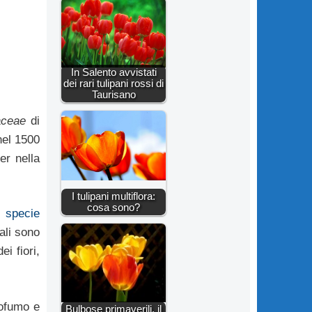
In Salento avvistati
dei rari tulipani rossi di
Taurisano
iaceae
di
nel 1500
er nella
I tulipani multiflora:
cosa sono?
di
specie
ali sono
i fiori,
rofumo e
Bulbose primaverili, il