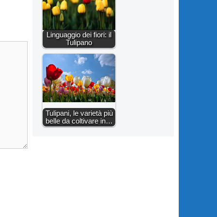
Linguaggio dei fiori: il
Tulipano
Tulipani, le varietà più
belle da coltivare in…