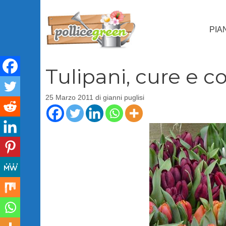
Vai
al
PIA
contenuto
Tulipani, cure e c
25 Marzo 2011
di
gianni puglisi