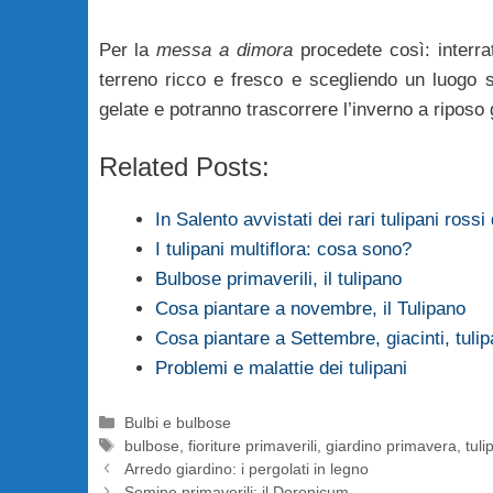
Per la
messa a dimora
procedete così: interra
terreno ricco e fresco e scegliendo un luogo 
gelate e potranno trascorrere l’inverno a riposo
Related Posts:
In Salento avvistati dei rari tulipani rossi
I tulipani multiflora: cosa sono?
Bulbose primaverili, il tulipano
Cosa piantare a novembre, il Tulipano
Cosa piantare a Settembre, giacinti, tulip
Problemi e malattie dei tulipani
Categorie
Bulbi e bulbose
Tag
bulbose
,
fioriture primaverili
,
giardino primavera
,
tuli
Arredo giardino: i pergolati in legno
Semine primaverili: il Doronicum