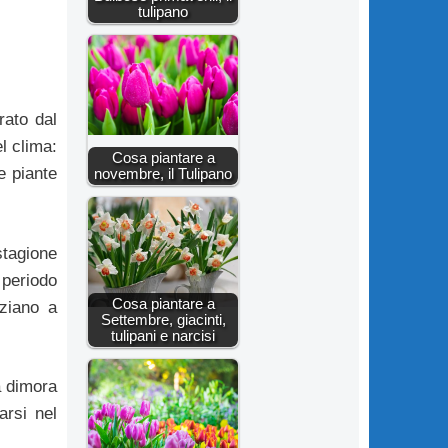
tulipano
rato dal
l clima:
Cosa piantare a
e piante
novembre, il Tulipano
stagione
 periodo
Cosa piantare a
iziano a
Settembre, giacinti,
tulipani e narcisi
a dimora
arsi nel