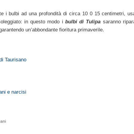
te i bulbi ad una profondità di circa 10 0 15 centimetri, u
soleggiato: in questo modo i
bulbi di Tulipa
saranno ripara
 garantendo un’abbondante fioritura primaverile.
 di Taurisano
ani e narcisi
pani