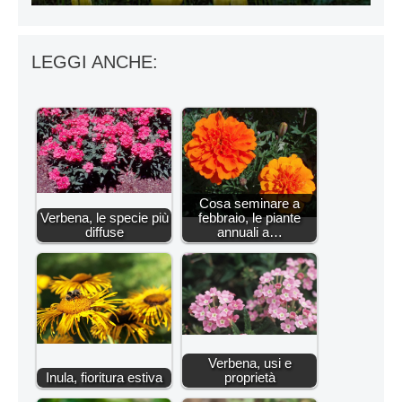
LEGGI ANCHE:
Cosa seminare a
Verbena, le specie più
febbraio, le piante
diffuse
annuali a…
Verbena, usi e
Inula, fioritura estiva
proprietà