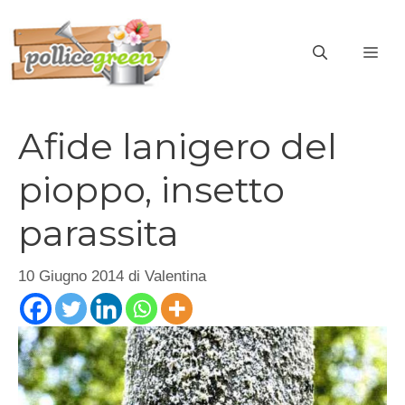
Vai
al
ME
contenuto
Afide lanigero del
pioppo, insetto
parassita
10 Giugno 2014
di
Valentina