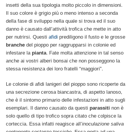
insetti della sua tipologia molto piccolo in dimensioni.
Il suo colore è grigio più o meno intenso a seconda
della fase di sviluppo nella quale si trova ed il suo
danno è causato dall’attività trofica che mette in atto
per nutrirsi. Questi
afidi
prediligono il fusto e le grosse
branche
del pioppo per raggrupparsi in colonie ed
infestare la
pianta
. Fate molta attenzione in tal senso
anche ai vostri alberi bonsai che non posseggono la
stessa resistenza dei loro fratelli “maggiori”.
Le colonie di afidi lanigeri del pioppo sono ricoperte da
una secrezione cerosa biancastra, di aspetto lanoso,
che è il sintomo primario delle infestazioni in atto sugli
esemplari. Il danno causato da questi
parassiti
non è
solo quello di tipo trofico sopra citato che colpisce la
corteccia. Essa infatti reagisce all’
inoculazione saliva
contenente sostanze tossiche
. Essa porta ad una