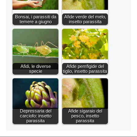
Bonsai, i parassiti da
Afide verde del melo,
temere a giugno
insetto parassita
Afidi, le diverse
Afide pemfigide del
specie
tiglio, insetto parassita
Depressaria del
Afide sigaraio del
carciofo: insetto
pesco, insetto
parassita
parassita