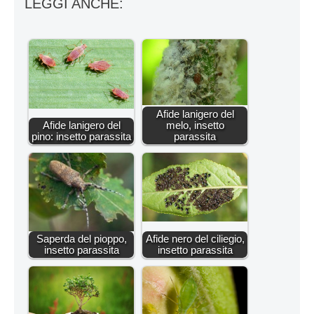
LEGGI ANCHE:
Afide lanigero del
Afide lanigero del
melo, insetto
pino: insetto parassita
parassita
Saperda del pioppo,
Afide nero del ciliegio,
insetto parassita
insetto parassita