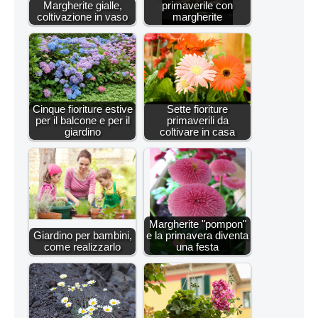
Margherite gialle,
primaverile con
coltivazione in vaso
margherite
Cinque fioriture estive
Sette fioriture
per il balcone e per il
primaverili da
giardino
coltivare in casa
Margherite "pompon"
Giardino per bambini,
e la primavera diventa
come realizzarlo
una festa