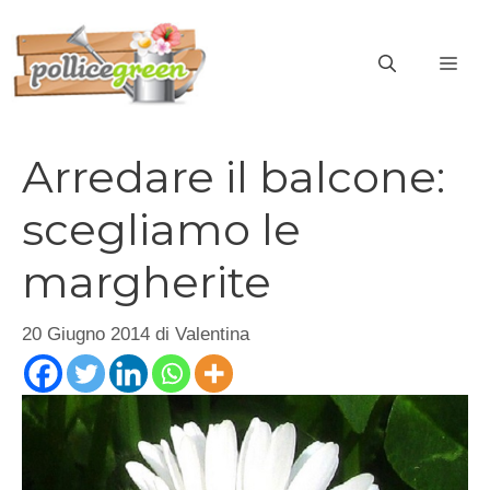
Vai
al
ME
contenuto
Arredare il balcone:
scegliamo le
margherite
20 Giugno 2014
di
Valentina