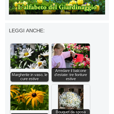
LEGGI ANCHE:
Arredare il balcone
Margherite in vaso, le
d'estate: tre fioriture
cure estive
estive
Bouquet da sposa