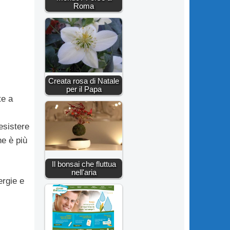
Roma
Creata rosa di Natale
per il Papa
te a
esistere
he è più
Il bonsai che fluttua
nell'aria
ergie e