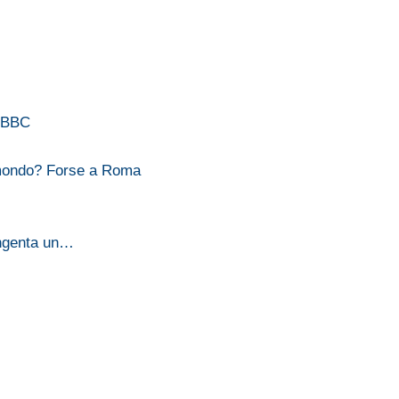
a BBC
 mondo? Forse a Roma
yngenta un…