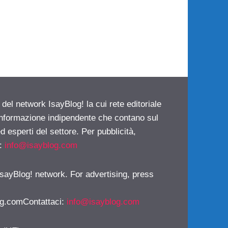
 del network IsayBlog! la cui rete editoriale
 informazione indipendente che contano sul
d esperti del settore. Per pubblicità,
i:
info@isayblog.com
 IsayBlog! network. For advertising, press
g.comContattaci
:
info@isayblog.com