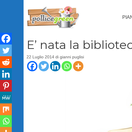
Vai
al
PIA
contenuto
E’ nata la bibliote
22 Luglio 2014
di
gianni puglisi