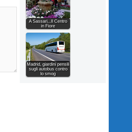
A Sassari...Il Centro
in Fiore
Madrid, giardini pensili
sugli autobus contro
lo smog