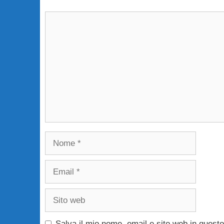
Commento
Nome
Email
Sito
web
Salva il mio nome, email e sito web in ques