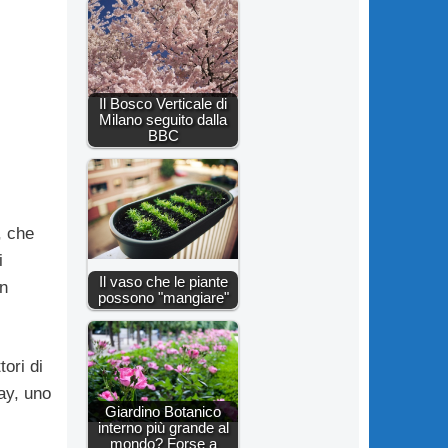
Il Bosco Verticale di
Milano seguito dalla
BBC
, che
i
Il vaso che le piante
un
possono "mangiare"
ori di
ay, uno
Giardino Botanico
interno più grande al
mondo? Forse a