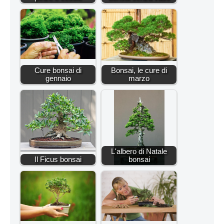
Cure bonsai di
Bonsai, le cure di
gennaio
marzo
L'albero di Natale
Il Ficus bonsai
bonsai