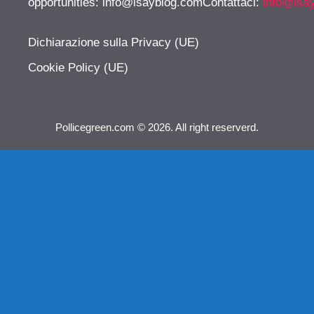
opportunities:
info@isayblog.comContattaci
:
info@isa
Dichiarazione sulla Privacy (UE)
Cookie Policy (UE)
Pollicegreen.com © 2026. All right reserverd.