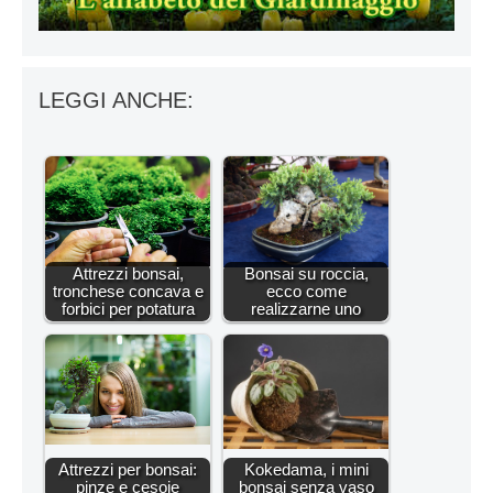
LEGGI ANCHE:
Attrezzi bonsai,
Bonsai su roccia,
tronchese concava e
ecco come
forbici per potatura
realizzarne uno
Attrezzi per bonsai:
Kokedama, i mini
pinze e cesoie
bonsai senza vaso