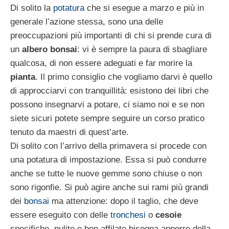
Di solito la
potatura
che si esegue a marzo e più in
generale l’azione stessa, sono una delle
preoccupazioni più importanti di chi si prende cura di
un
albero bonsai
: vi è sempre la paura di sbagliare
qualcosa, di non essere adeguati e far morire la
pianta
. Il primo consiglio che vogliamo darvi è quello
di approcciarvi con tranquillità: esistono dei libri che
possono insegnarvi a potare, ci siamo noi e se non
siete sicuri potete sempre seguire un corso pratico
tenuto da maestri di quest’arte.
Di solito con l’arrivo della primavera si procede con
una potatura di impostazione. Essa si può condurre
anche se tutte le nuove gemme sono chiuse o non
sono rigonfie. Si può agire anche sui rami più grandi
dei
bonsai
ma attenzione: dopo il taglio, che deve
essere eseguito con delle
tronchesi
o
cesoie
specifiche, pulite e ben affilate bisogna apporre della