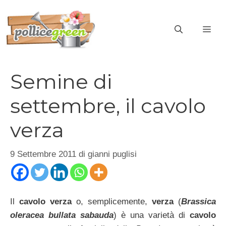
Vai
al
ME
contenuto
Semine di
settembre, il cavolo
verza
9 Settembre 2011
di
gianni puglisi
Il
cavolo verza
o, semplicemente,
verza
(
Brassica
oleracea bullata sabauda
) è una varietà di
cavolo