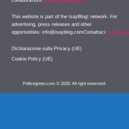
collaborazioni:
info@isayblog.com
This website is part of the IsayBlog! network. For
advertising, press releases and other
opportunities:
info@isayblog.comContattaci
:
info@isa
Dichiarazione sulla Privacy (UE)
Cookie Policy (UE)
Pollicegreen.com © 2026. All right reserverd.