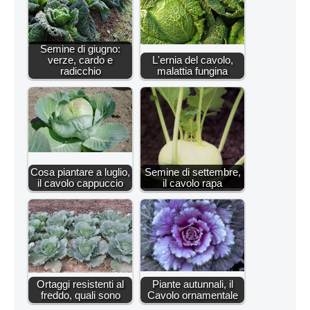
Semine di giugno:
verze, cardo e
L'ernia del cavolo,
radicchio
malattia fungina
Cosa piantare a luglio,
Semine di settembre,
il cavolo cappuccio
il cavolo rapa
Ortaggi resistenti al
Piante autunnali, il
freddo, quali sono
Cavolo ornamentale