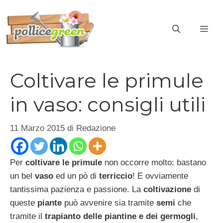
Vai
al
ME
contenuto
Coltivare le primule
in vaso: consigli utili
11 Marzo 2015
di
Redazione
Per
coltivare le primule
non occorre molto: bastano
un bel
vaso
ed un pò di
terriccio
! E ovviamente
tantissima pazienza e passione. La
coltivazione
di
queste
piante
può avvenire sia tramite
semi
che
tramite il
trapianto delle piantine e dei germogli
,