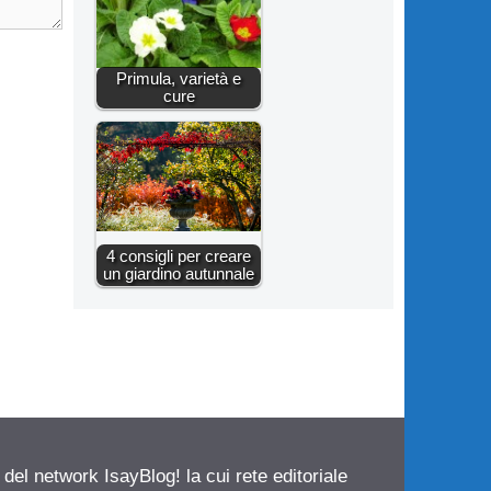
Primula, varietà e
cure
4 consigli per creare
un giardino autunnale
 del network IsayBlog! la cui rete editoriale