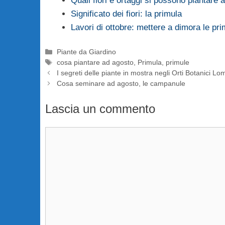
Quali fiori e ortaggi si possono piantare 
Significato dei fiori: la primula
Lavori di ottobre: mettere a dimora le pri
Categorie
Piante da Giardino
Tag
cosa piantare ad agosto
,
Primula
,
primule
I segreti delle piante in mostra negli Orti Botanici Lo
Cosa seminare ad agosto, le campanule
Lascia un commento
Commento