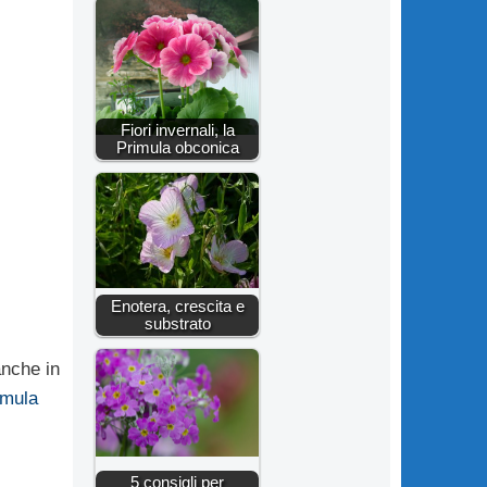
Fiori invernali, la
Primula obconica
Enotera, crescita e
substrato
anche in
imula
5 consigli per