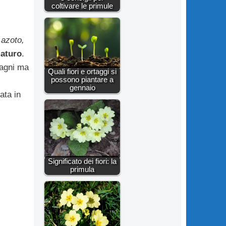
coltivare le primule
 azoto,
aturo
.
tagni ma
Quali fiori e ortaggi si
possono piantare a
gennaio
ata in
Significato dei fiori: la
primula