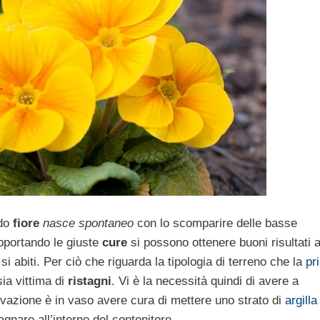
ndo
fiore
nasce spontaneo
con lo scomparire delle basse
pportando le giuste
cure
si possono ottenere buoni risultati 
 si abiti. Per ciò che riguarda la tipologia di terreno che la
pr
ia vittima di
ristagni
. Vi è la necessità quindi di avere a
ivazione è in vaso avere cura di mettere uno strato di
argilla
gnare all’interno del contenitore.