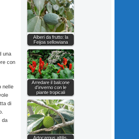
Alberi da frutto: la
Feijoa sellowiana
d una
ere con
Arredare il balcone
 nelle
d'inverno con le
piante tropicali
vole
tta di
o.
i da
Artocarpus altilis,