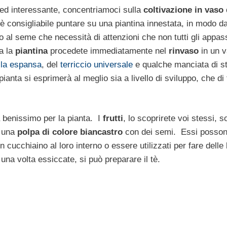
 ed interessante, concentriamoci sulla
coltivazione in vaso 
è consigliabile puntare su una piantina innestata, in modo d
to al seme che necessità di attenzioni che non tutti gli appas
a la
piantina
procedete immediatamente nel
rinvaso
in un v
illa espansa
, del
terriccio universale
e qualche manciata di st
anta si esprimerà al meglio sia a livello di sviluppo, che di f
benissimo per la pianta. I
frutti
, lo scoprirete voi stessi, s
o una
polpa di colore biancastro
con dei semi. Essi posso
ucchiaino al loro interno o essere utilizzati per fare delle
 una volta essiccate, si può preparare il tè.