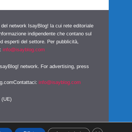
 del network IsayBlog! la cui rete editoriale
 informazione indipendente che contano sul
d esperti del settore. Per pubblicità,
i:
info@isayblog.com
 IsayBlog! network. For advertising, press
g.comContattaci
:
info@isayblog.com
y (UE)
CLOSE GDPR CO