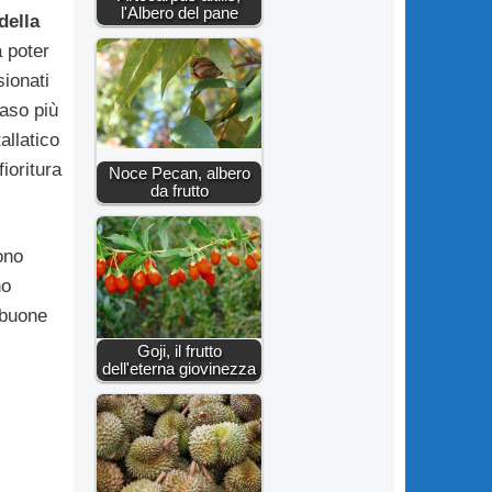
l'Albero del pane
della
a poter
sionati
aso più
allatico
ioritura
Noce Pecan, albero
da frutto
ono
no
 buone
Goji, il frutto
dell'eterna giovinezza