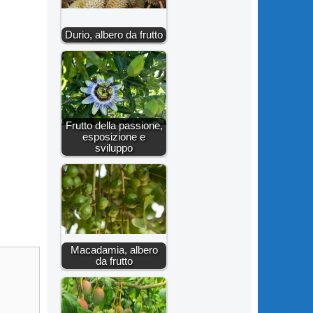
Durio, albero da frutto
Frutto della passione,
esposizione e
sviluppo
Macadamia, albero
da frutto