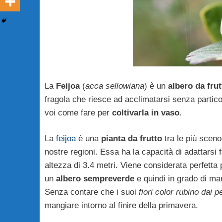
La
Feijoa
(
acca sellowiana
) è un
albero da frut
fragola che riesce ad acclimatarsi senza particol
voi come fare per
coltivarla in vaso
.
La
feijoa
è una
pianta da frutto
tra le più scen
nostre regioni. Essa ha la capacità di adattarsi
altezza di 3.4 metri. Viene considerata perfetta 
un
albero sempreverde
e quindi in grado di ma
Senza contare che i suoi
fiori color rubino dai p
mangiare intorno al finire della primavera.