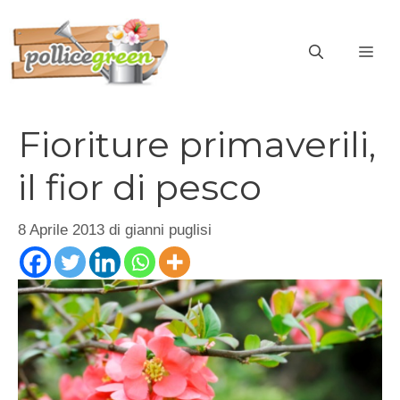
Vai
al
ME
contenuto
Fioriture primaverili,
il fior di pesco
8 Aprile 2013
di
gianni puglisi