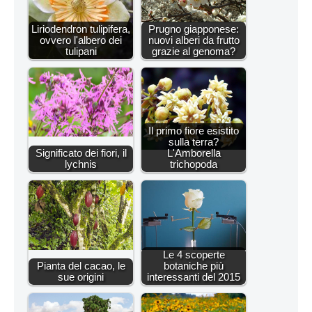
Liriodendron tulipifera,
Prugno giapponese:
ovvero l'albero dei
nuovi alberi da frutto
tulipani
grazie al genoma?
Il primo fiore esistito
sulla terra?
Significato dei fiori, il
L'Amborella
lychnis
trichopoda
Le 4 scoperte
Pianta del cacao, le
botaniche più
sue origini
interessanti del 2015