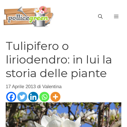
Vai
al
ME
contenuto
Tulipifero o
liriodendro: in lui la
storia delle piante
17 Aprile 2013
di
Valentina