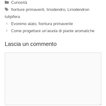
Categorie
Curiosità
Tag
fioriture primaverili
,
liriodendro
,
Liriodendron
tulipifera
Evonimo alato, fioritura primaverile
Come progettare un’aiuola di piante aromatiche
Lascia un commento
Commento