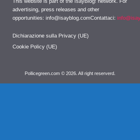
This website is part of the IsayBlog! network. For
advertising, press releases and other
opportunities:
info@isayblog.comContattaci
:
info@isa
Dichiarazione sulla Privacy (UE)
Cookie Policy (UE)
Pollicegreen.com © 2026. All right reserverd.