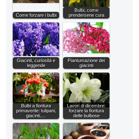
Bulbi, come
Come forzare i bulbi
prendersene cura
Giacinti, curiosità e
Piantumazione dei
leggende
giacinti
Bulbi a fioritura
Lavori di dicembre:
primaverile: tulipani,
forzare la fioritura
giacinti,…
delle bulbose