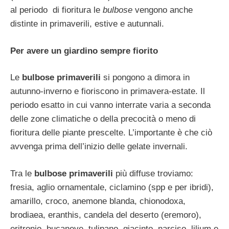
al periodo di fioritura le
bulbose
vengono anche
distinte in primaverili, estive e autunnali.
Per avere un giardino sempre fiorito
Le
bulbose primaverili
si pongono a dimora in
autunno-inverno e fioriscono in primavera-estate. Il
periodo esatto in cui vanno interrate varia a seconda
delle zone climatiche o della precocità o meno di
fioritura delle piante prescelte. L’importante è che ciò
avvenga prima dell’inizio delle gelate invernali.
Tra le
bulbose primaverili
più diffuse troviamo:
fresia, aglio ornamentale, ciclamino (spp e per ibridi),
amarillo, croco, anemone blanda, chionodoxa,
brodiaea, eranthis, candela del deserto (eremoro),
eritronio, bucaneve, tulipano, giacinto, narciso, lilium e