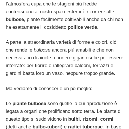
l’atmosfera cupa che le stagioni più fredde
conferiscono ai nostri spazi esterni è ricorrere alle
bulbose
, piante facilmente coltivabili anche da chi non
ha esattamente il cosiddetto
pollice verde
.
A parte la straordinaria varietà di forme e colori, ciò
che rende le
bulbose
ancora più amabili è che non
necessitano di aiuole o fioriere gigantesche per essere
interrate: per fiorire e rallegrare balconi, terrazzi e
giardini basta loro un vaso, neppure troppo grande.
Ma vediamo di conoscerle un pò meglio:
Le
piante bulbose
sono quelle la cui riproduzione è
legata a organi che prolificano sotto terra. Le piante di
questo tipo si suddividono in
bulbi
,
rizomi
,
cormi
(detti anche
bulbo-tuberi
) e
radici tuberose
. In base