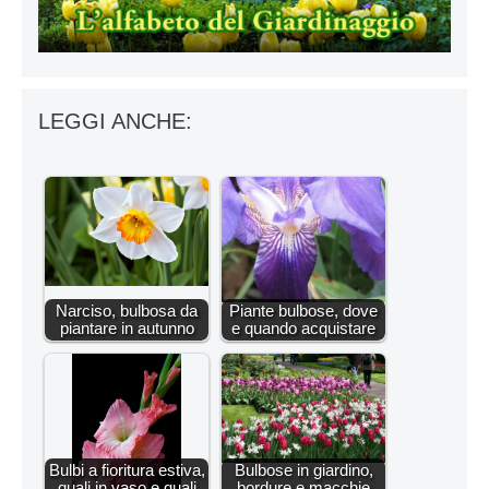
LEGGI ANCHE:
Narciso, bulbosa da
Piante bulbose, dove
piantare in autunno
e quando acquistare
Bulbi a fioritura estiva,
Bulbose in giardino,
quali in vaso e quali
bordure e macchie