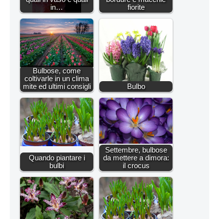
in…
fiorite
Bulbose, come
coltivarle in un clima
mite ed ultimi consigli
Bulbo
Settembre, bulbose
Quando piantare i
da mettere a dimora:
bulbi
il crocus