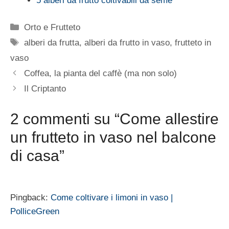
5 alberi da frutto coltivabili da seme
Categorie
Orto e Frutteto
Tag
alberi da frutta
,
alberi da frutto in vaso
,
frutteto in
vaso
Coffea, la pianta del caffè (ma non solo)
Il Criptanto
2 commenti su “Come allestire
un frutteto in vaso nel balcone
di casa”
Pingback:
Come coltivare i limoni in vaso |
PolliceGreen