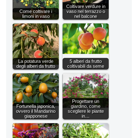
Coltivare verdure in
Come coltivare i
vaso nel terrazzo o
limoni in vaso
nel balcone
La potatura verde
5 alberi da frutto
degli alberi da frutto
coltivabili da seme
Progettare un
Fortunella japonica,
giardino, come
ovvero il Mandarino
scegliere le piante
giapponese
in…