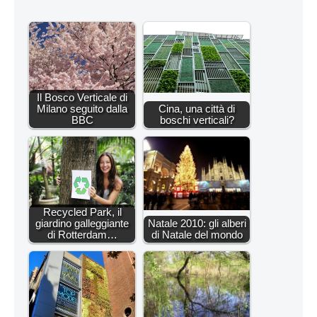
Il Bosco Verticale di
Milano seguito dalla
Cina, una città di
BBC
boschi verticali?
Recycled Park, il
giardino galleggiante
Natale 2010: gli alberi
di Rotterdam…
di Natale del mondo