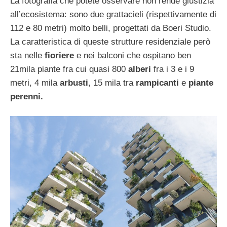
La fotografia che potete osservare non rende giustizia
all’ecosistema: sono due grattacieli (rispettivamente di
112 e 80 metri) molto belli, progettati da Boeri Studio.
La caratteristica di queste strutture residenziale però
sta nelle
fioriere
e nei balconi che ospitano ben
21mila piante fra cui quasi 800
alberi
fra i 3 e i 9
metri, 4 mila
arbusti
, 15 mila tra
rampicanti
e
piante
perenni.