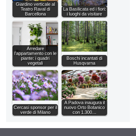
Giardino verticale al
Teatro Raval di
La Basilicata ed i fiori:
Barcellona
i luoghi da visitare
Arredare
l'appartamento con le
piante: i quadri
Boschi incantati di
vegetali
Husqvarna
A Padova inaugura il
Cercasi sponsor per il
nuovo Orto Botanico
verde di Milano
con 1.300…