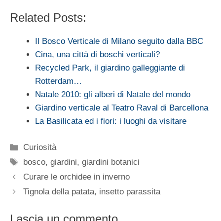
Related Posts:
Il Bosco Verticale di Milano seguito dalla BBC
Cina, una città di boschi verticali?
Recycled Park, il giardino galleggiante di
Rotterdam…
Natale 2010: gli alberi di Natale del mondo
Giardino verticale al Teatro Raval di Barcellona
La Basilicata ed i fiori: i luoghi da visitare
Categorie
Curiosità
Tag
bosco
,
giardini
,
giardini botanici
Curare le orchidee in inverno
Tignola della patata, insetto parassita
Lascia un commento