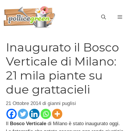
Vai
al
ME
contenuto
Inaugurato il Bosco
Verticale di Milano:
21 mila piante su
due grattacieli
21 Ottobre 2014
di
gianni puglisi
Il
Bosco Verticale
di Milano è stato inaugurato oggi.