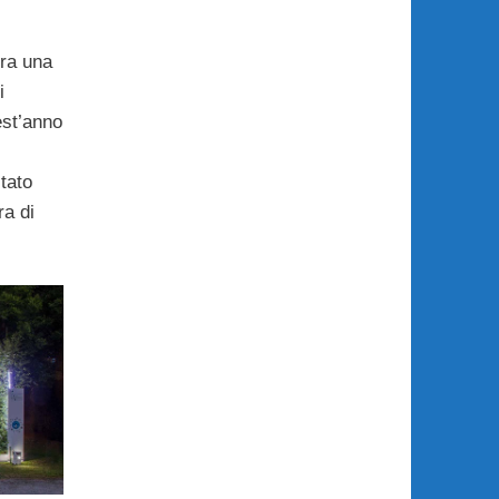
ra una
i
est’anno
tato
ra di