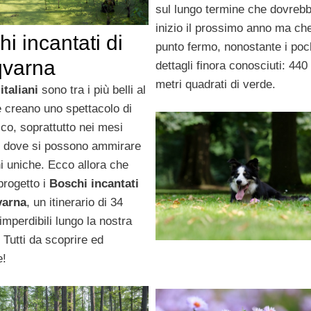
sul lungo termine che dovreb
inizio il prossimo anno ma ch
i incantati di
punto fermo, nonostante i poc
varna
dettagli finora conosciuti: 440
metri quadrati di verde.
italiani
sono tra i più belli al
 creano uno spettacolo di
ico, soprattutto nei mesi
i dove si possono ammirare
i uniche. Ecco allora che
progetto i
Boschi incantati
varna
, un itinerario di 34
imperdibili lungo la nostra
 Tutti da scoprire ed
e!