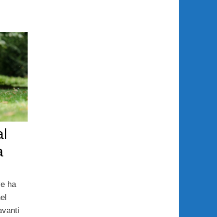
al
a
ve ha
el
avanti