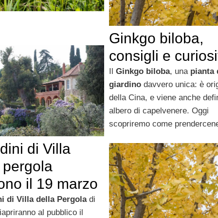
Ginkgo biloba,
consigli e curiosi
Il
Ginkgo biloba
, una
pianta 
giardino
davvero unica: è orig
della Cina, e viene anche defi
albero di capelvenere. Oggi
scopriremo come prendercene
dini di Villa
a pergola
ono il 19 marzo
i di Villa della Pergola
di
iapriranno al pubblico il