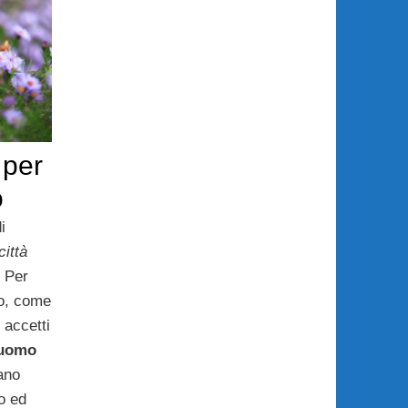
 per
o
i
ittà
E Per
o, come
 accetti
uomo
ano
to ed