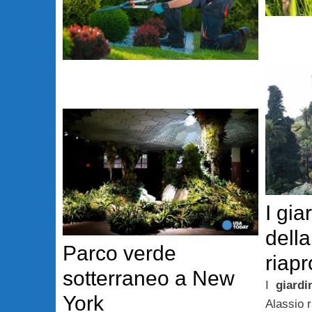
I giar
dell
Parco verde
riapr
sotterraneo a New
I
giardin
York
Alassio r