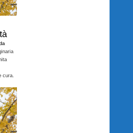
tà
da
inaria
nita
 cura.