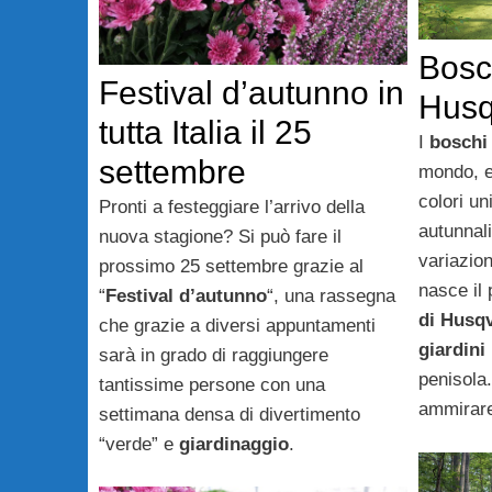
Bosch
Festival d’autunno in
Husq
tutta Italia il 25
I
boschi 
settembre
mondo, e
colori un
Pronti a festeggiare l’arrivo della
autunnal
nuova stagione? Si può fare il
variazion
prossimo 25 settembre grazie al
nasce il 
“
Festival d’autunno
“, una rassegna
di Husq
che grazie a diversi appuntamenti
giardini
sarà in grado di raggiungere
penisola.
tantissime persone con una
ammirar
settimana densa di divertimento
“verde” e
giardinaggio
.