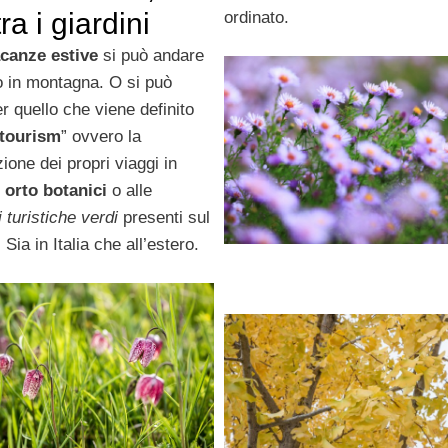
tra i giardini
ordinato.
canze estive
si può andare
o in montagna. O si può
r quello che viene definito
tourism
” ovvero la
zione dei propri viaggi in
i
orto botanici
o alle
i turistiche verdi
presenti sul
. Sia in Italia che all’estero.