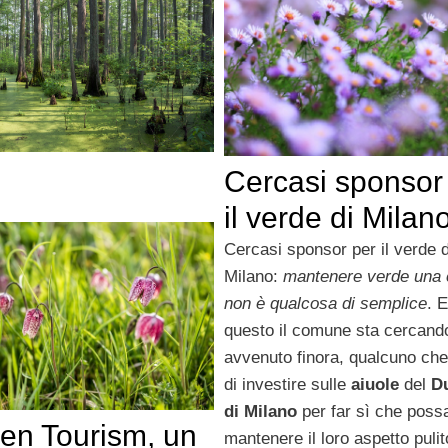
Cercasi sponsor
il verde di Milan
Cercasi sponsor per il verde d
Milano:
mantenere verde una c
non è qualcosa di semplice
. 
questo il comune sta cercand
avvenuto finora, qualcuno che
di investire sulle
aiuole
del
D
di Milano
per far sì che poss
en Tourism, un
mantenere il loro aspetto puli