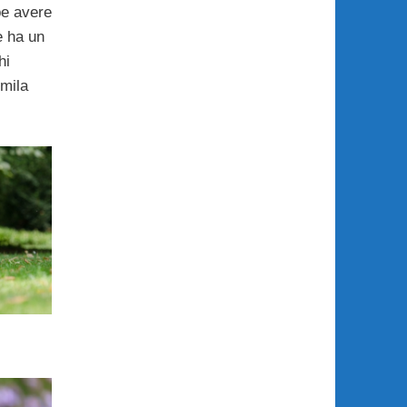
be avere
e ha un
hi
 mila