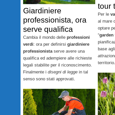
tour 
Giardiniere
Per le
va
professionista, ora
al mare 
serve qualifica
optare pe
“
garden 
Cambia il mondo delle
professioni
pianifica
verdi
: ora per definirsi
giardiniere
base agl
professionista
serve avere una
attrazion
qualifica ed adempiere alle richieste
territorio
legali stabilite per il riconoscimento.
Finalmente i
disegni di legge
in tal
senso sono stati approvati.