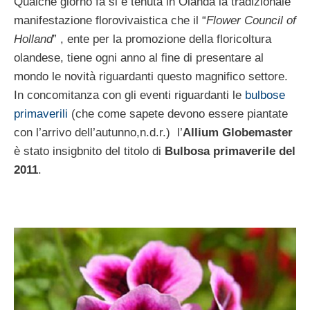
Qualche giorno fa si è tenuta in Olanda la tradizionale
manifestazione florovivaistica che il “
Flower Council of
Holland
” , ente per la promozione della floricoltura
olandese, tiene ogni anno al fine di presentare al
mondo le novità riguardanti questo magnifico settore.
In concomitanza con gli eventi riguardanti le
bulbose
primaverili
(che come sapete devono essere piantate
con l’arrivo dell’autunno,n.d.r.) l’
Allium Globemaster
è stato insigbnito del titolo di
Bulbosa primaverile del
2011
.