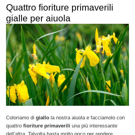
Quattro fioriture primaverili
gialle per aiuola
Coloriamo di
giallo
la nostra aiuola e facciamolo con
quattro
fioriture primaverili
una più interessante
dell’altra. Talvolta basta molto poco per rendere