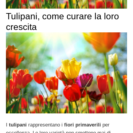
Tulipani, come curare la loro
crescita
I
tulipani
rappresentano i
fiori primaverili
per
eccellenza. Le loro varietà non smettono mai di