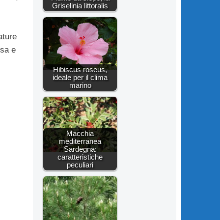
Griselinia littoralis
ature
nsa e
Hibiscus roseus,
ideale per il clima
marino
Macchia
mediterranea
Sardegna:
caratteristiche
peculiari