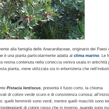
ente alla famiglia delle
Anacardiaceae
, originario dei Paesi 
he è una pianta particolarmente adatta al
clima marino
. Le f
la resina contenuta nella corteccia veniva usata in antichità 
 pianta, viene utilizzata sia in erboristeria che nell’industr
ente
Pistacia lentiscus
, presenta il fusto corto, la chioma
vali di colore verde scuro e di consistenza curiosa; all’inizio
mi: quelli femminili sono verdi, mentre quelli maschili sono te
he tondeggianti di colore rosso che in inverno, quando sono m