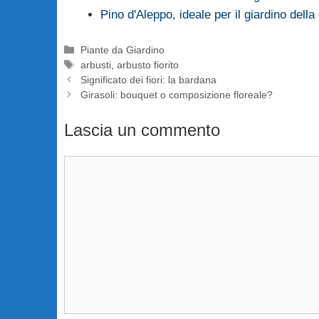
Pino d'Aleppo, ideale per il giardino dell
Categorie
Piante da Giardino
Tag
arbusti
,
arbusto fiorito
Significato dei fiori: la bardana
Girasoli: bouquet o composizione floreale?
Lascia un commento
Commento