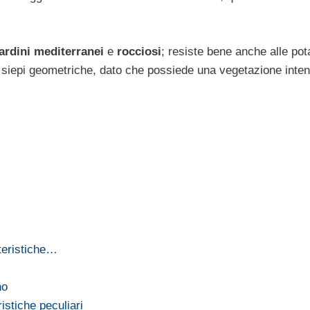
ardini mediterranei
e
rocciosi
; resiste bene anche alle pot
e siepi geometriche, dato che possiede una vegetazione inte
teristiche…
no
stiche peculiari