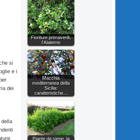
Fioriture primaverili,
l'Alaterno
che si
oglie e i
Macchia
per
mediterranea della
ia dei
Sicilia:
caratteristiche…
 della
ndenti
ature,
Piante da siepe, la