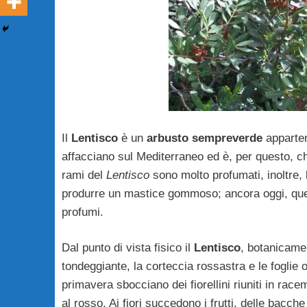
Il
Lentisco
è un
arbusto sempreverde
apparten
affacciano sul Mediterraneo ed è, per questo, c
rami del
Lentisco
sono molto profumati, inoltre, 
produrre un mastice gommoso; ancora oggi, questa
profumi.
Dal punto di vista fisico il
Lentisco
, botanicam
tondeggiante, la corteccia rossastra e le foglie o
primavera sbocciano dei fiorellini riuniti in race
al rosso. Ai fiori succedono i frutti, delle bacc