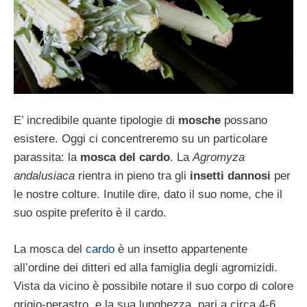
E’ incredibile quante tipologie di
mosche
possano
esistere. Oggi ci concentreremo su un particolare
parassita: la
mosca del cardo
. La
Agromyza
andalusiaca
rientra in pieno tra gli
insetti dannosi
per
le nostre colture. Inutile dire, dato il suo nome, che il
suo ospite preferito è il cardo.
La mosca del
cardo
è un insetto appartenente
all’ordine dei ditteri ed alla famiglia degli agromizidi.
Vista da vicino è possibile notare il suo corpo di colore
grigio-nerastro, e la sua lunghezza, pari a circa 4-6