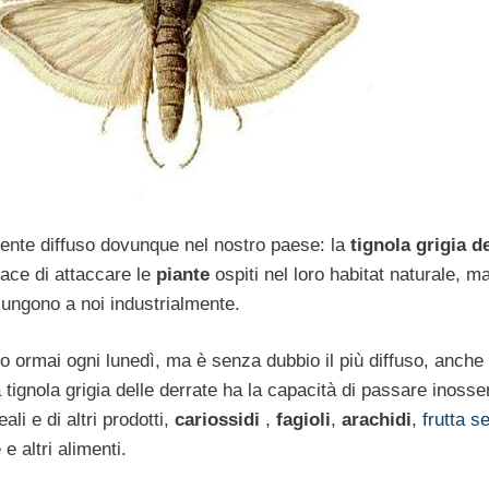
ente diffuso dovunque nel nostro paese: la
tignola grigia de
ace di attaccare le
piante
ospiti nel loro habitat naturale, 
iungono a noi industrialmente.
mo ormai ogni lunedì, ma è senza dubbio il più diffuso, anche
ignola grigia delle derrate ha la capacità di passare inosse
li e di altri prodotti,
cariossidi
,
fagioli
,
arachidi
,
frutta s
e altri alimenti.