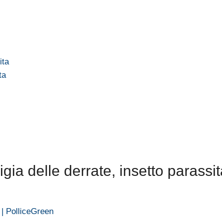
ita
ta
ia delle derrate, insetto parassit
 | PolliceGreen