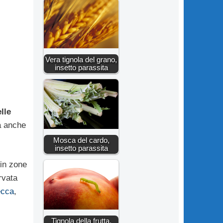
Vera tignola del grano,
insetto parassita
lle
ma anche
Mosca del cardo,
insetto parassita
 in zone
rvata
ecca
,
Tignola della frutta,