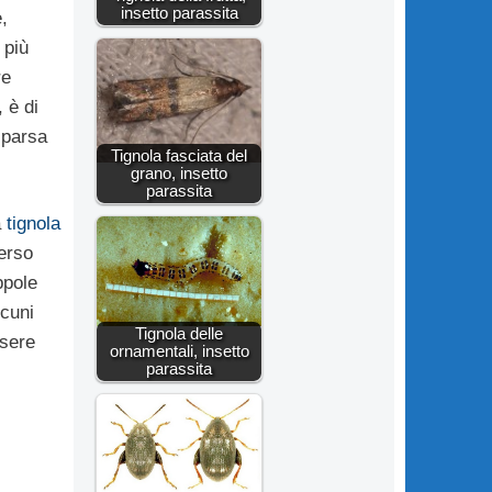
insetto parassita
,
 più
re
 è di
sparsa
Tignola fasciata del
grano, insetto
parassita
a
tignola
erso
ppole
lcuni
Tignola delle
sere
ornamentali, insetto
parassita