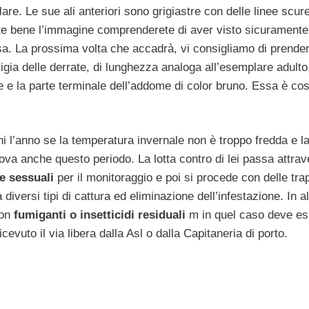
re. Le sue ali anteriori sono grigiastre con delle linee scure
ate bene l’immagine comprenderete di aver visto sicuramente
asa. La prossima volta che accadrà, vi consigliamo di prende
rigia delle derrate, di lunghezza analoga all’esemplare adulto,
ace e la parte terminale dell’addome di color bruno. Essa è co
ni l’anno se la temperatura invernale non è troppo fredda e l
va anche questo periodo. La lotta contro di lei passa attrav
e sessuali
per il monitoraggio e poi si procede con delle tra
 diversi tipi di cattura ed eliminazione dell’infestazione. In a
on
fumiganti o insetticidi residuali
m in quel caso deve es
evuto il via libera dalla Asl o dalla Capitaneria di porto.