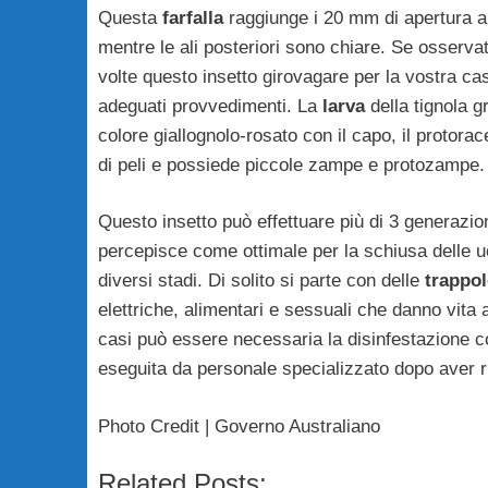
Questa
farfalla
raggiunge i 20 mm di apertura ala
mentre le ali posteriori sono chiare. Se osserv
volte questo insetto girovagare per la vostra c
adeguati provvedimenti. La
larva
della tignola g
colore giallognolo-rosato con il capo, il protor
di peli e possiede piccole zampe e protozampe.
Questo insetto può effettuare più di 3 generazio
percepisce come ottimale per la schiusa delle uo
diversi stadi. Di solito si parte con delle
trappol
elettriche, alimentari e sessuali che danno vita a
casi può essere necessaria la disinfestazione c
eseguita da personale specializzato dopo aver ric
Photo Credit | Governo Australiano
Related Posts: