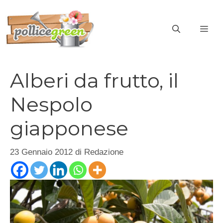
Vai
al
ME
contenuto
Alberi da frutto, il
Nespolo
giapponese
23 Gennaio 2012
di
Redazione