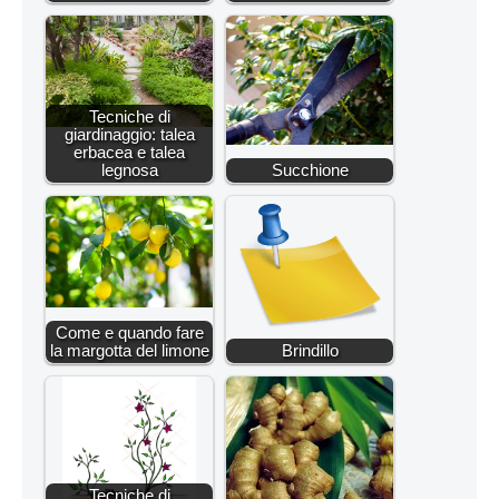
Tecniche di
giardinaggio: talea
erbacea e talea
legnosa
Succhione
Come e quando fare
la margotta del limone
Brindillo
Tecniche di