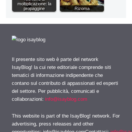
moltiplicazione: la
propaggine
Rizoma
Il presente sito web è parte del network
IsayBlog! la cui rete editoriale comprende siti
tematici di informazione indipendente che
contano sul contributo di appassionati ed esperti
del settore. Per pubblicità, comunicati e
collaborazioni:
info@isayblog.com
This website is part of the IsayBlog! network. For
advertising, press releases and other
opportunities:
info@isayblog.comContattaci
:
info@isa