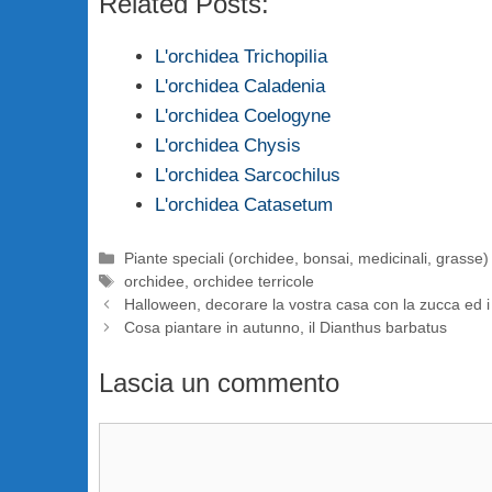
Related Posts:
L'orchidea Trichopilia
L'orchidea Caladenia
L'orchidea Coelogyne
L'orchidea Chysis
L'orchidea Sarcochilus
L'orchidea Catasetum
Categorie
Piante speciali (orchidee, bonsai, medicinali, grasse)
Tag
orchidee
,
orchidee terricole
Halloween, decorare la vostra casa con la zucca ed i f
Cosa piantare in autunno, il Dianthus barbatus
Lascia un commento
Commento