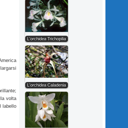
L'orchidea Trichopilia
’America
largarsi
L'orchidea Caladenia
illante;
la volta
 labello