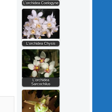
L'orchidea Coelogyne
L'orchidea Chysis
L'orchidea
Sarcochilus