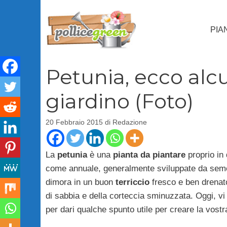
Vai
al
PIA
contenuto
Petunia, ecco alc
giardino (Foto)
20 Febbraio 2015
di
Redazione
La
petunia
è una
pianta da piantare
proprio in 
come annuale, generalmente sviluppate da seme 
dimora in un buon
terriccio
fresco e ben drenat
di sabbia e della corteccia sminuzzata. Oggi, v
per dari qualche spunto utile per creare la vost