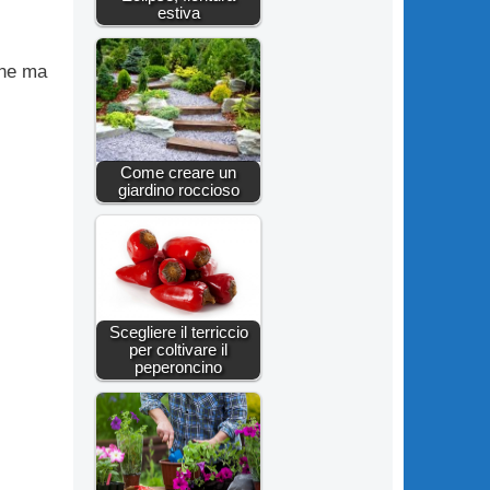
estiva
one ma
Come creare un
giardino roccioso
Scegliere il terriccio
per coltivare il
peperoncino