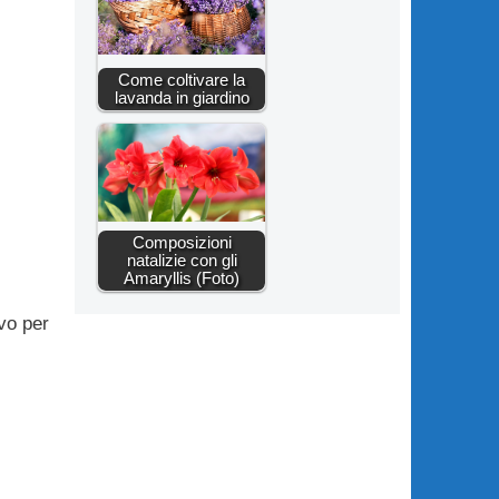
Come coltivare la
lavanda in giardino
Composizioni
natalizie con gli
Amaryllis (Foto)
vo per