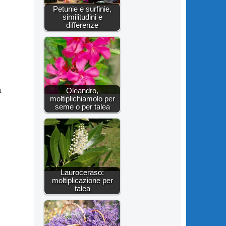
Petunie e surfinie,
similitudini e
differenze
a
Oleandro,
moltiplichiamolo per
seme o per talea
Lauroceraso:
moltiplicazione per
talea