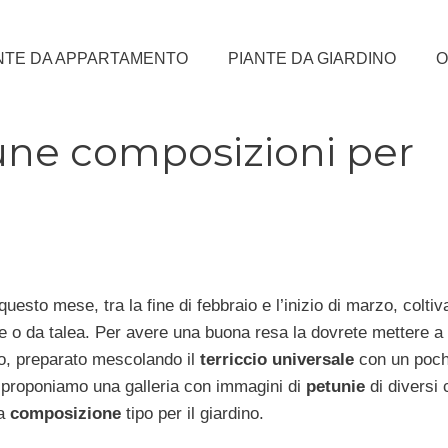
NTE DA APPARTAMENTO
PIANTE DA GIARDINO
O
une composizioni per
questo mese, tra la fine di febbraio e l’inizio di marzo, coltiv
o da talea. Per avere una buona resa la dovrete mettere a
o, preparato mescolando il
terriccio universale
con un poch
i proponiamo una galleria con immagini di
petunie
di diversi c
ra
composizione
tipo per il giardino.