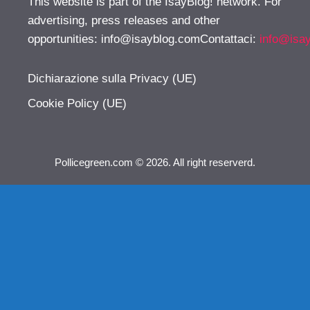
This website is part of the IsayBlog! network. For
advertising, press releases and other
opportunities:
info@isayblog.comContattaci
:
info@isa
Dichiarazione sulla Privacy (UE)
Cookie Policy (UE)
Pollicegreen.com © 2026. All right reserverd.