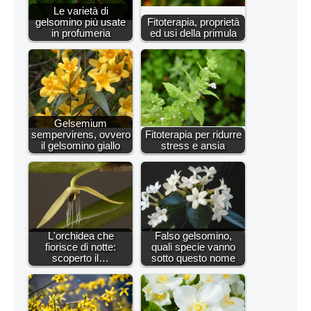
Le varietà di
gelsomino più usate
Fitoterapia, proprietà
in profumeria
ed usi della primula
Gelsemium
sempervirens, ovvero
Fitoterapia per ridurre
il gelsomino giallo
stress e ansia
L'orchidea che
Falso gelsomino,
fiorisce di notte:
quali specie vanno
scoperto il…
sotto questo nome