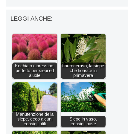
LEGGI ANCHE:
Kochia o cipressino,
Lauroceraso, la siepe
perfetto per siepi ed
che fiorisce in
aiuole
primavera
Manutenzione della
siepe, ecco alcuni
Siepe in vaso,
consigli utili
consigli base