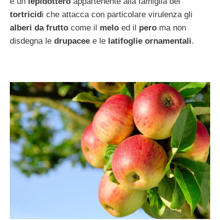
è un
lepidottero
appartenente alla famiglia dei
tortricid
i che attacca con particolare virulenza gli
alberi da frutto
come il
melo
ed il
pero
ma non
disdegna le
drupacee
e le
latifoglie ornamentali
.