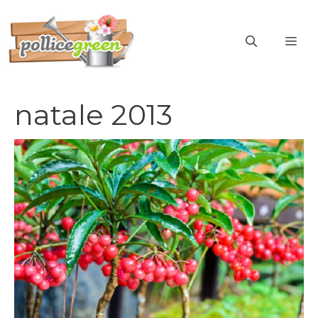
Vai
al
ME
contenuto
natale 2013