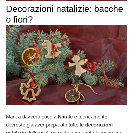
Decorazioni natalizie: bacche
o fiori?
Manca davvero poco a
Natale
e teoricamente
dovreste già aver preparato tutte le
decorazioni
natalizie
delle quali potreste aver avuto bisogno sia