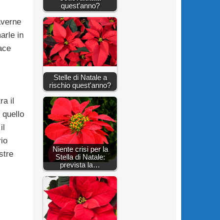
quest'anno?
averne
arle in
ace
Stelle di Natale a
rischio quest'anno?
a il
 quello
il
io
Niente crisi per la
stre
Stella di Natale:
prevista la…