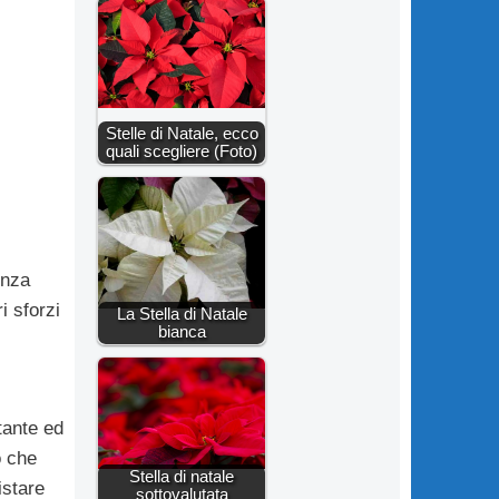
Stelle di Natale, ecco
quali scegliere (Foto)
enza
i sforzi
La Stella di Natale
bianca
tante ed
o che
Stella di natale
istare
sottovalutata