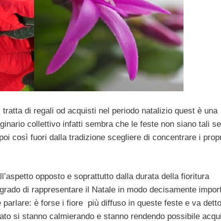
tratta di regali od acquisti nel periodo natalizio quest è una
ario collettivo infatti sembra che le feste non siano tali s
oi così fuori dalla tradizione scegliere di concentrare i propr
l’aspetto opposto e soprattutto dalla durata della fioritura
rado di rappresentare il Natale in modo decisamente impor
 parlare: è forse i fiore più diffuso in queste feste e va dett
sato si stanno calmierando e stanno rendendo possibile acqu