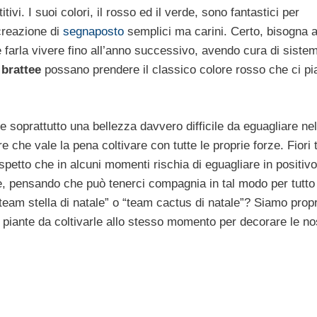
i. I suoi colori, il rosso ed il verde, sono fantastici per
 creazione di
segnaposto
semplici ma carini. Certo, bisogna 
 farla vivere fino all’anno successivo, avendo cura di sistem
brattee
possano prendere il classico colore rosso che ci pi
 e soprattutto una bellezza davvero difficile da eguagliare nel
che vale la pena coltivare con tutte le proprie forze. Fiori tr
spetto che in alcuni momenti rischia di eguagliare in positivo
, pensando che può tenerci compagnia in tal modo per tutto 
eam stella di natale” o “team cactus di natale”? Siamo propr
 piante da coltivarle allo stesso momento per decorare le no