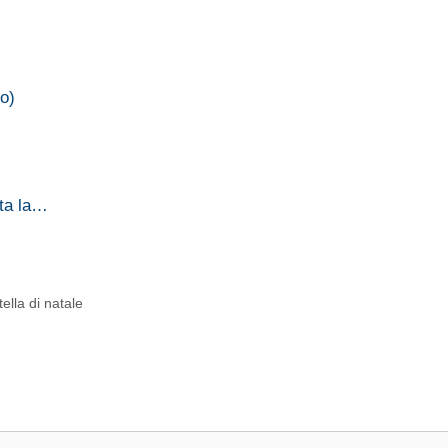
to)
sta la…
tella di natale