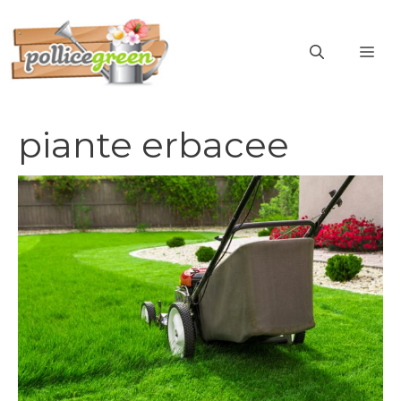
Vai
al
ME
contenuto
piante erbacee