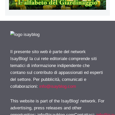
Il presente sito web è parte del network
IsayBlog! la cui rete editoriale comprende siti
tematici di informazione indipendente che
contano sul contributo di appassionati ed esperti
del settore. Per pubblicità, comunicati e
collaborazioni:
info@isayblog.com
This website is part of the IsayBlog! network. For
advertising, press releases and other
opportunities:
info@isayblog.comContattaci
:
info@isa