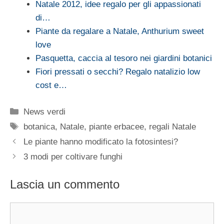
Natale 2012, idee regalo per gli appassionati
di…
Piante da regalare a Natale, Anthurium sweet
love
Pasquetta, caccia al tesoro nei giardini botanici
Fiori pressati o secchi? Regalo natalizio low
cost e…
Categorie
News verdi
Tag
botanica
,
Natale
,
piante erbacee
,
regali Natale
Le piante hanno modificato la fotosintesi?
3 modi per coltivare funghi
Lascia un commento
Commento