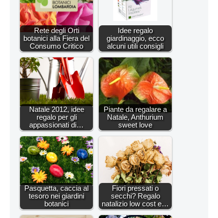
Rete degli Orti
Idee regalo
botanici alla Fiera del
giardinaggio, ecco
Consumo Critico
alcuni utili consigli
Natale 2012, idee
Piante da regalare a
regalo per gli
Natale, Anthurium
appassionati di…
sweet love
Pasquetta, caccia al
Fiori pressati o
tesoro nei giardini
secchi? Regalo
botanici
natalizio low cost e…