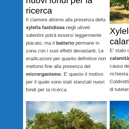
nuovi fondi per la
ricerca
Il clamore attorno alla presenza della
xylella fastidiosa
negli uliveti
Xylel
salentini potrà essersi leggermente
cala
placato, ma il
batterio
permane in
E’ stato 
zona con i suoi effetti devastanti. Le
calamità
eradicazioni per quanto definitive non
causa de
mettono fine alla presenza del
richiesta
microrganismo
. E’ questo il motivo
Coldirett
per il quale sono stati stanziati nuovi
di tutelar
fondi per la ricerca.