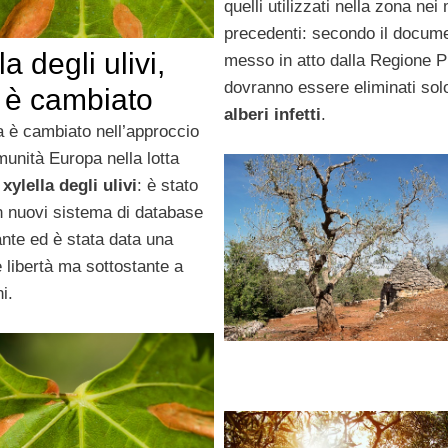
quelli utilizzati nella zona nei
precedenti: secondo il docum
la degli ulivi,
messo in atto dalla Regione P
dovranno essere eliminati solo
 è cambiato
alberi infetti
.
 è cambiato nell’approccio
unità Europa nella lotta
a
xylella degli ulivi
: è stato
n nuovi sistema di database
ante ed è stata data una
 libertà ma sottostante a
i.