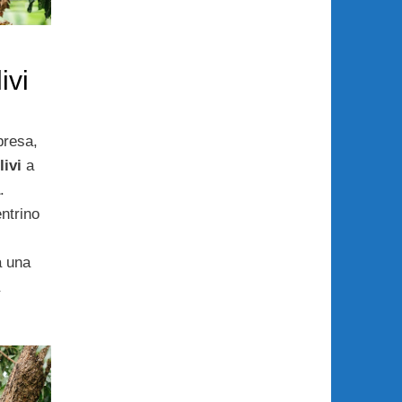
ivi
presa,
livi
a
.
ntrino
a una