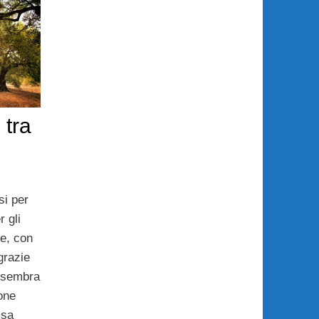
 tra
si per
 gli
te, con
grazie
 sembra
one
sa