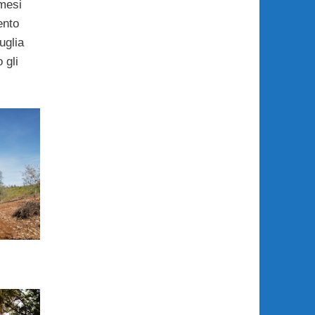
 mesi
ento
uglia
 gli