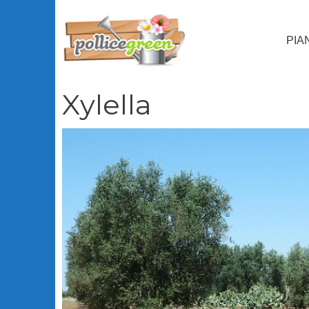
Vai
al
PIA
contenuto
Xylella