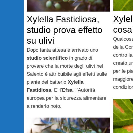
Xylel
Xylella Fastidiosa,
cosa
studio prova effetto
su ulivi
Qualcosa
della Com
Dopo tanta attesa è arrivato uno
contro l
studio scientifico
in grado di
creato u
provare che la morte degli ulivi nel
per le pi
Salento è attribuibile agli effetti sulle
maggiore
piante del batterio
Xylella
condizion
Fastidiosa
. E’ l’
Efsa
, l’Autorità
europea per la sicurezza alimentare
a renderlo noto.