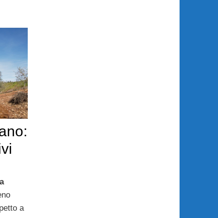
iano:
ivi
a
eno
petto a