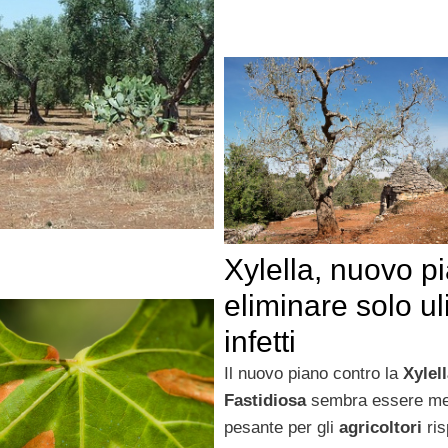
Xylella, nuovo p
eliminare solo ul
infetti
Il nuovo piano contro la
Xylell
Fastidiosa
sembra essere m
pesante per gli
agricoltori
ris