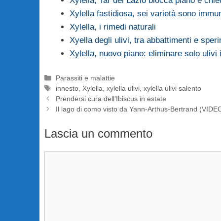
Xylella, Tar del Lazio blocca piano e chi
Xylella fastidiosa, sei varietà sono immu
Xylella, i rimedi naturali
Xyella degli ulivi, tra abbattimenti e sper
Xylella, nuovo piano: eliminare solo ulivi i
Categorie
Parassiti e malattie
Tag
innesto
,
Xylella
,
xylella ulivi
,
xylella ulivi salento
Prendersi cura dell’Ibiscus in estate
Il lago di como visto da Yann-Arthus-Bertrand (VIDE
Lascia un commento
Commento