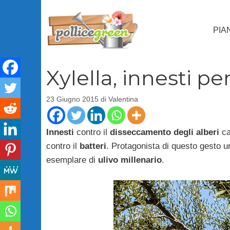
Vai
al
PIA
contenuto
Xylella, innesti pe
23 Giugno 2015
di
Valentina
Innesti
contro il
disseccamento degli alberi
ca
contro il
batteri
. Protagonista di questo gesto u
esemplare di
ulivo millenario
.