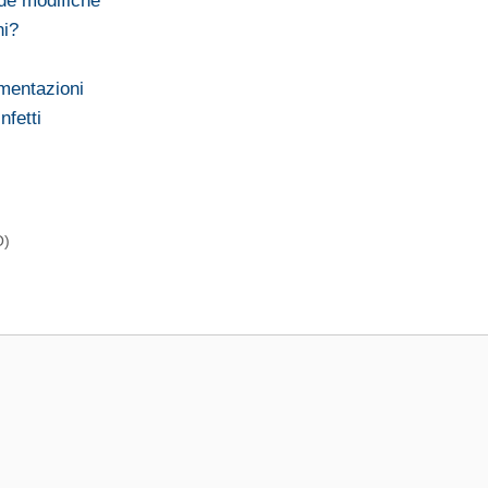
ede modifiche
ni?
imentazioni
nfetti
O)