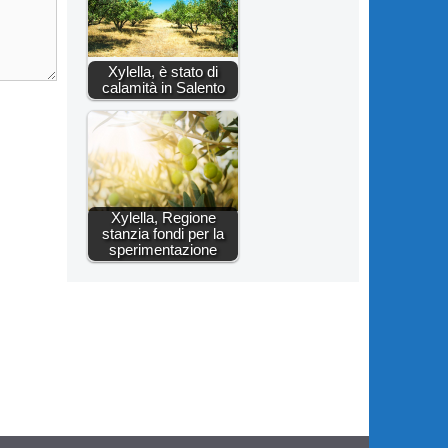
Xylella, è stato di
calamità in Salento
Xylella, Regione
stanzia fondi per la
sperimentazione