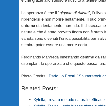
e che grazie allo stesso è riuscito a tenere lonta
La speranza è che il “
gigante di Alliste
”, l’ulivo
riprendersi e non morire lentamente. Il suo pri
chioma
sta lentamente morendo. Il disseccamento
naturale che è stato provato finora non è stato in 
varietà sono divenuti l’unica possibilità per sa
sembra poter essere una morte certa.
Ferdinando Manfreda innestando
gemme da rame
esemplari: la speranza è che questo possa fun
Photo Credits |
Dario Lo Presti
/
Shutterstock.c
Related Posts:
Xylella, trovato metodo naturale efficace