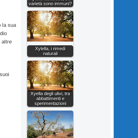
varietà sono immuni?
 la sua
dio
 altre
Xylella, i rimedi
naturali
 suoi
Xyella degli ulivi, tra
abbattimenti e
sperimentazioni