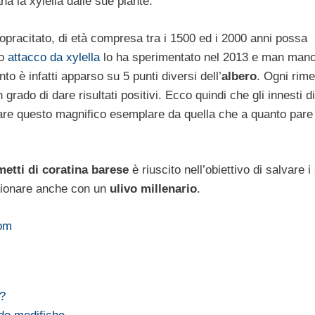
na la xylella dalle sue piante.
 sopracitato, di età compresa tra i 1500 ed i 2000 anni possa
mo
attacco da xylella
lo ha sperimentato nel 2013 e man mano
 è infatti apparso su 5 punti diversi dell’
albero
. Ogni rime
grado di dare risultati positivi. Ecco quindi che gli innesti di
lvare questo magnifico esemplare da quella che a quanto pare
tti di coratina barese
è riuscito nell’obiettivo di salvare i
zionare anche con un
ulivo millenario
.
om
 ?