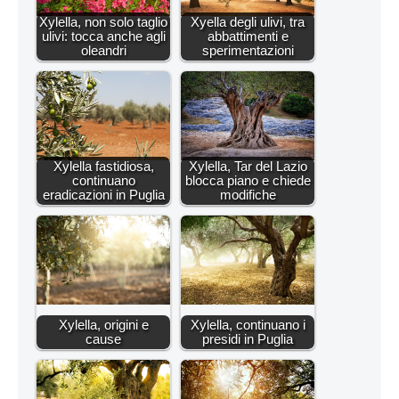
Xylella, non solo taglio
Xyella degli ulivi, tra
ulivi: tocca anche agli
abbattimenti e
oleandri
sperimentazioni
Xylella fastidiosa,
Xylella, Tar del Lazio
continuano
blocca piano e chiede
eradicazioni in Puglia
modifiche
Xylella, origini e
Xylella, continuano i
cause
presidi in Puglia