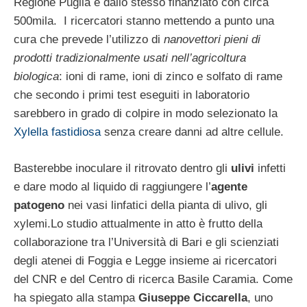
Regione Puglia e dallo stesso finanziato con circa
500mila. I ricercatori stanno mettendo a punto una
cura che prevede l’utilizzo di
nanovettori pieni di
prodotti tradizionalmente usati nell’agricoltura
biologica
: ioni di rame, ioni di zinco e solfato di rame
che secondo i primi test eseguiti in laboratorio
sarebbero in grado di colpire in modo selezionato la
Xylella fastidiosa
senza creare danni ad altre cellule.
Basterebbe inoculare il ritrovato dentro gli
ulivi
infetti
e dare modo al liquido di raggiungere l’
agente
patogeno
nei vasi linfatici della pianta di ulivo, gli
xylemi.Lo studio attualmente in atto è frutto della
collaborazione tra l’Università di Bari e gli scienziati
degli atenei di Foggia e Legge insieme ai ricercatori
del CNR e del Centro di ricerca Basile Caramia. Come
ha spiegato alla stampa
Giuseppe Ciccarella
, uno