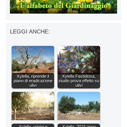
LEGGI ANCHE:
Xylella, riprende il
Xylella Fastidiosa,
piano di eradicazione
studio prova effetto su
ulivi
ulivi
Xylella, origini e
Xylella, 2016 anno