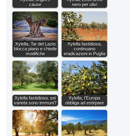
cause
nero per ulivi
Xylella, Tar del Lazio
Xylella fastidiosa,
blocca piano e chiede
continuano
modifiche
eradicazioni in Puglia
Xylella fastidiosa, sei
Xylella, l'Europa
varietà sono immuni?
obbliga ad estirpare