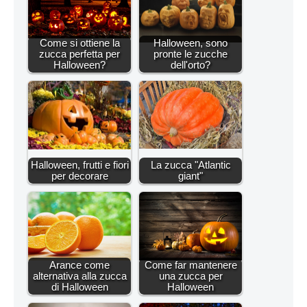
Come si ottiene la
Halloween, sono
zucca perfetta per
pronte le zucche
Halloween?
dell'orto?
Halloween, frutti e fiori
La zucca "Atlantic
per decorare
giant"
Arance come
Come far mantenere
alternativa alla zucca
una zucca per
di Halloween
Halloween