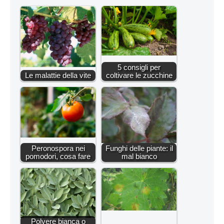
5 consigli per
Le malattie della vite
coltivare le zucchine
Peronospora nei
Funghi delle piante: il
pomodori, cosa fare
mal bianco
Polvere bianca o