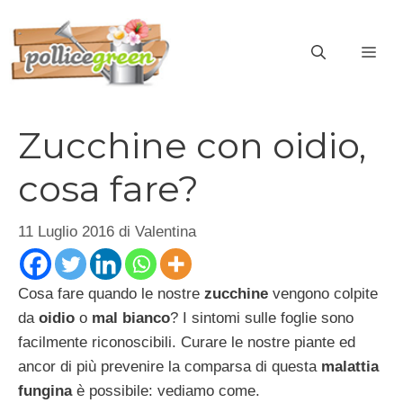
Vai
al
ME
contenuto
Zucchine con oidio,
cosa fare?
11 Luglio 2016
di
Valentina
Cosa fare quando le nostre
zucchine
vengono colpite
da
oidio
o
mal bianco
? I sintomi sulle foglie sono
facilmente riconoscibili. Curare le nostre piante ed
ancor di più prevenire la comparsa di questa
malattia
fungina
è possibile: vediamo come.