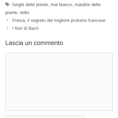
Tag
funghi delle piante
,
mal bianco
,
malattie delle
piante
,
oidio
Fresia, il segreto del migliore profumo francese
I fiori di Bach
Lascia un commento
Commento