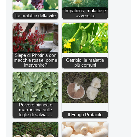
Impatiens, malattie e
Le malattie della vite
avversità
Siepe di Photinia con
macchie rosse, come
Cetriolo, le malattie
intervenire?
più comuni
Polvere bianca o
marroncina sulle
foglie di salvia:…
Il Fungo Prataiolo