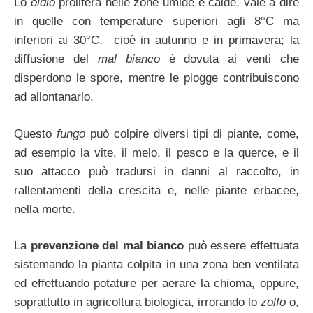
Lo
oidio
prolifera nelle zone umide e calde, vale a dire
in quelle con temperature superiori agli 8°C ma
inferiori ai 30°C, cioè in autunno e in primavera; la
diffusione del
mal bianco
è dovuta ai venti che
disperdono le spore, mentre le piogge contribuiscono
ad allontanarlo.
Questo
fungo
può colpire diversi tipi di piante, come,
ad esempio la vite, il melo, il pesco e la querce, e il
suo attacco può tradursi in danni al raccolto, in
rallentamenti della crescita e, nelle piante erbacee,
nella morte.
La
prevenzione del mal bianco
può essere effettuata
sistemando la pianta colpita in una zona ben ventilata
ed effettuando potature per aerare la chioma, oppure,
soprattutto in agricoltura biologica, irrorando lo
zolfo
o,