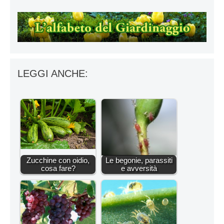
LEGGI ANCHE:
Zucchine con oidio,
Le begonie, parassiti
cosa fare?
e avversità