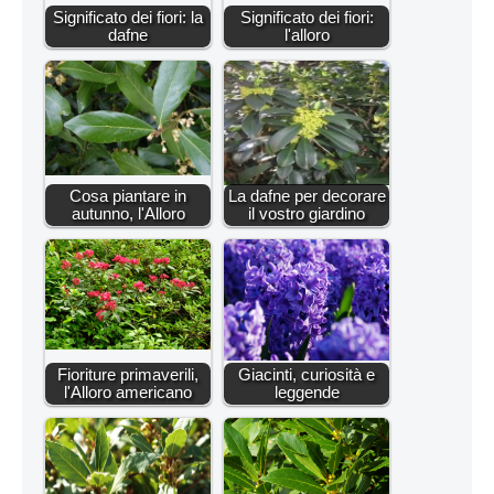
Significato dei fiori: la
Significato dei fiori:
dafne
l'alloro
Cosa piantare in
La dafne per decorare
autunno, l'Alloro
il vostro giardino
Fioriture primaverili,
Giacinti, curiosità e
l'Alloro americano
leggende